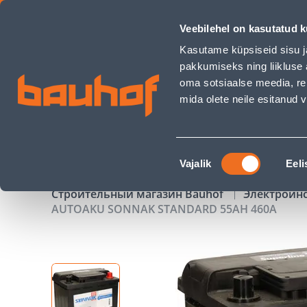
AUTOAKU SONNAK STANDARD 55AH 460A - Bauhof has loa
Veebilehel on kasutatud k
Магазины
Обслуживание бизнес-клиентов
Kasutame küpsiseid sisu j
pakkumiseks ning liikluse 
oma sotsiaalse meedia, re
mida olete neile esitanud
ТОВАРЫ
АКЦИИ
К
Nõusoleku
Vajalik
Eeli
valik
Строительный магазин Bauhof
Электроин
AUTOAKU SONNAK STANDARD 55AH 460A