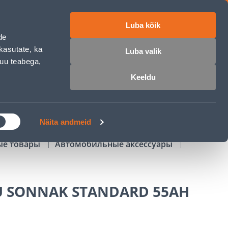
Luba kõik
работе
ET
RU
EN
de
kasutate, ka
Luba valik
muu teabega,
Войти
Избранное
Корзина
Keeldu
РОЧКА
КЛУБ МАСТЕРОВ
БЛОГИ
Näita andmeid
ые товары
Автомобильные аксессуары
 SONNAK STANDARD 55AH