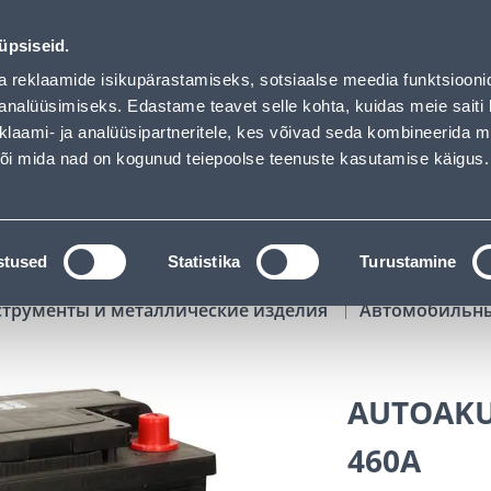
ded
02
09
29
56
Tuhanded tooted -40% (al 10€)
ДНЕЙ
ЧАСЫ
МИН
СЕК
üpsiseid.
Обслуживание частных клиентов
Услуги
Предложения о 
a reklaamide isikupärastamiseks, sotsiaalse meedia funktsiooni
analüüsimiseks. Edastame teavet selle kohta, kuidas meie saiti 
klaami- ja analüüsipartneritele, kes võivad seda kombineerida 
ПОИСК
 või mida nad on kogunud teiepoolse teenuste kasutamise käigus.
АТАЛОГИ
АРЕНДА ИНСТРУМЕНТОВ
РАСС
stused
Statistika
Turustamine
струменты и металлические изделия
Автомобильн
AUTOAKU
460A