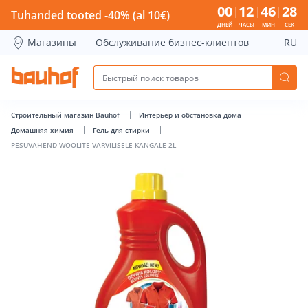
PESUVAHEND WOOLITE VÄRVILISELE KANGALE 2L - Bauhof h
00
12
46
27
Tuhanded tooted -40% (al 10€)
ДНЕЙ
ЧАСЫ
МИН
СЕК
Магазины
Обслуживание бизнес-клиентов
RU
Строительный магазин Bauhof
Интерьер и обстановка дома
Домашняя химия
Гель для стирки
PESUVAHEND WOOLITE VÄRVILISELE KANGALE 2L