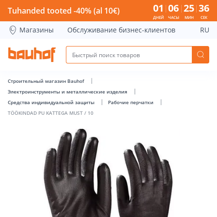
TÖÖKINDAD PU KATTEGA MUST / 10 - Bauhof has loaded
01
06
25
36
Tuhanded tooted -40% (al 10€)
ДНЕЙ
ЧАСЫ
МИН
СЕК
Магазины
Обслуживание бизнес-клиентов
RU
Строительный магазин Bauhof
Электроинструменты и металлические изделия
Средства индивидуальной защиты
Рабочие перчатки
TÖÖKINDAD PU KATTEGA MUST / 10