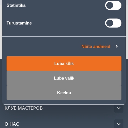
Statistika
Turustamine
Спецификация
Транспорт
Näita andmeid
Luba kõik
ОБСЛУЖИВАНИЕ ЧАСТНЫХ КЛИЕНТОВ
Luba valik
УСЛУГИ
Keeldu
КЛУБ МАСТЕРОВ
О НАС