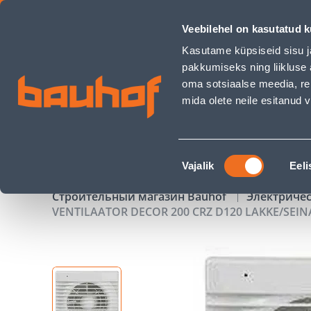
VENTILAATOR DECOR 200 CRZ D120 LAKKE/SEINA TAIMERIGA 
Veebilehel on kasutatud k
Магазины
Обслуживание бизнес-клиентов
Kasutame küpsiseid sisu j
pakkumiseks ning liikluse 
oma sotsiaalse meedia, re
mida olete neile esitanud
ТОВАРЫ
АКЦИИ
К
Nõusoleku
Vajalik
Eeli
valik
Строительный магазин Bauhof
Электриче
VENTILAATOR DECOR 200 CRZ D120 LAKKE/SEIN