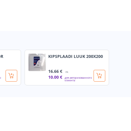
OR
KIPSPLAADI LUUK 200X200
16
.66 €
/tk
10
.00 €
о
для авторизованного
клиента