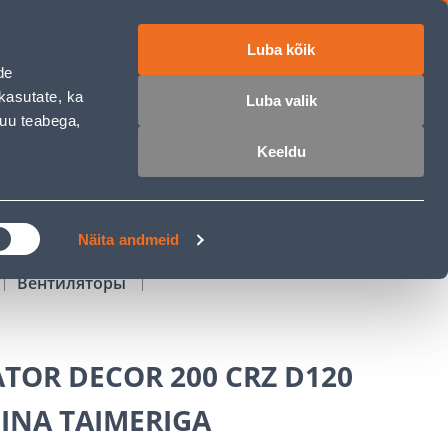
Luba kõik
работе
ET
RU
EN
de
kasutate, ka
Luba valik
muu teabega,
Войти
Избранное
Корзина
Keeldu
РОЧКА
КЛУБ МАСТЕРОВ
БЛОГИ
Näita andmeid
Вентиляторы
TOR DECOR 200 CRZ D120
INA TAIMERIGA