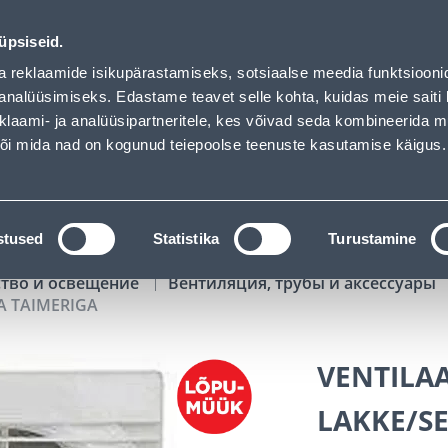
- Bauhof has loaded
02
04
46
54
Tuhanded tooted -40% (al 10€)
ДНЕЙ
ЧАСЫ
МИН
СЕК
üpsiseid.
Обслуживание частных клиентов
Услуги
Предложения о 
a reklaamide isikupärastamiseks, sotsiaalse meedia funktsiooni
analüüsimiseks. Edastame teavet selle kohta, kuidas meie saiti 
klaami- ja analüüsipartneritele, kes võivad seda kombineerida 
ПОИСК
 või mida nad on kogunud teiepoolse teenuste kasutamise käigus.
АТАЛОГИ
АРЕНДА ИНСТРУМЕНТОВ
РАСС
stused
Statistika
Turustamine
ство и освещение
Вентиляция, трубы и аксессуары
A TAIMERIGA
VENTILAA
LAKKE/SE