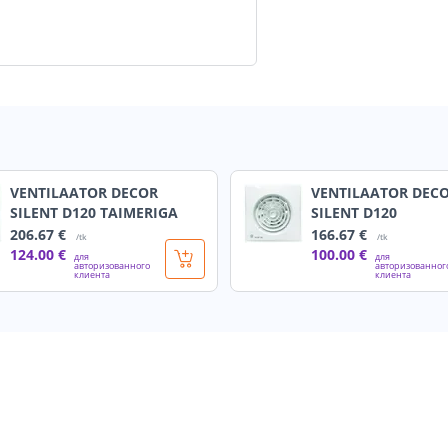
VENTILAATOR DECOR
VENTILAATOR DEC
SILENT D120 TAIMERIGA
SILENT D120
206
.67 €
166
.67 €
/tk
/tk
124
.00 €
100
.00 €
для
для
авторизованного
авторизованног
клиента
клиента