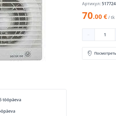
Артикул:
517724
70
.00 €
/ tk
−
Посмотреть
5 tööpäeva
ööpäeva