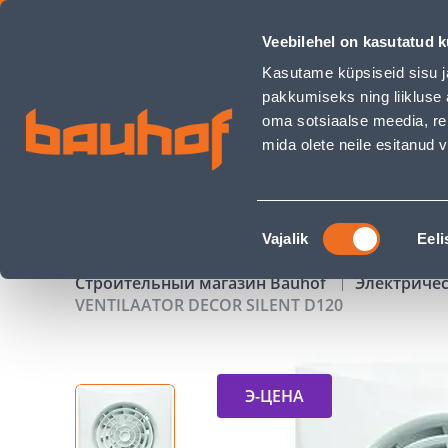
VENTILAATOR DECOR SILENT D120 - Bauhof has loaded
Veebilehel on kasutatud k
Магазины
Обслуживание бизнес-клиентов
Kasutame küpsiseid sisu j
pakkumiseks ning liikluse 
oma sotsiaalse meedia, re
mida olete neile esitanud
ТОВАРЫ
АКЦИИ
К
Nõusoleku
Vajalik
Eeli
valik
Строительный магазин Bauhof
Электриче
VENTILAATOR DECOR SILENT D120
Э-ЦЕНА