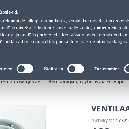
02
10
30
23
Tuhanded tooted -40% (al 10€)
ДНЕЙ
ЧАСЫ
МИН
СЕК
üpsiseid.
Обслуживание частных клиентов
Услуги
Предложения о 
a reklaamide isikupärastamiseks, sotsiaalse meedia funktsiooni
analüüsimiseks. Edastame teavet selle kohta, kuidas meie saiti 
klaami- ja analüüsipartneritele, kes võivad seda kombineerida 
ПОИСК
 või mida nad on kogunud teiepoolse teenuste kasutamise käigus.
АТАЛОГИ
АРЕНДА ИНСТРУМЕНТОВ
РАСС
stused
Statistika
Turustamine
ство и освещение
Вентиляция, трубы и аксессуары
VENTILAA
Артикул:
517725