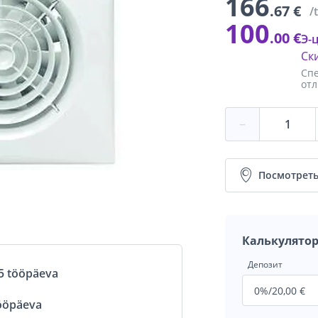
166
.67 €
/
100
.00 €
Э-
Ск
Спе
отл
−
Посмотреть
Калькулятор
Депозит
5 tööpäeva
ööpäeva