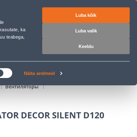
Luba kõik
работе
ET
RU
EN
de
kasutate, ka
Luba valik
muu teabega,
Войти
Избранное
Корзина
Keeldu
РОЧКА
КЛУБ МАСТЕРОВ
БЛОГИ
Näita andmeid
Вентиляторы
TOR DECOR SILENT D120