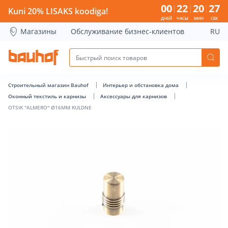
OTSIK &quot;ALMERO&quot; Ø16MM KULDNE - Bauhof has 
00
22
20
27
Kuni 20% LISAKS koodiga!
ДНЕЙ
ЧАСЫ
МИН
СЕК
Магазины
Обслуживание бизнес-клиентов
RU
Строительный магазин Bauhof
Интерьер и обстановка дома
Оконный текстиль и карнизы
Аксессуары для карнизов
OTSIK "ALMERO" Ø16MM KULDNE