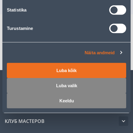
РАСПРОДАНО
РА
Statistika
Turustamine
Спецификация
Транспорт
Näita andmeid
Luba kõik
Luba valik
ОБСЛУЖИВАНИЕ ЧАСТНЫХ КЛИЕНТОВ
Keeldu
УСЛУГИ
КЛУБ МАСТЕРОВ