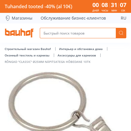
RÕNGAD &quot;CLASSIC&quot; Ø25MM NÄPITSATEGA HÕBED
00
08
31
06
Tuhanded tooted -40% (al 10€)
ДНЕЙ
ЧАСЫ
МИН
СЕК
Магазины
Обслуживание бизнес-клиентов
RU
Строительный магазин Bauhof
Интерьер и обстановка дома
Оконный текстиль и карнизы
Аксессуары для карнизов
RÕNGAD "CLASSIC" Ø25MM NÄPITSATEGA HÕBEDANE 10TK