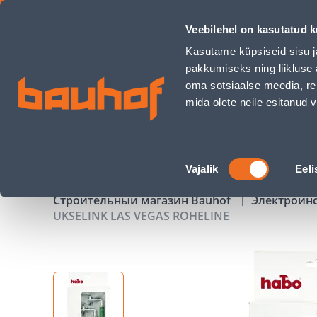
UKSELINK LAS VEGAS ROHELINE - Bauhof has loaded
Veebilehel on kasutatud k
Магазины
Обслуживание бизнес-клиентов
Kasutame küpsiseid sisu j
pakkumiseks ning liikluse 
oma sotsiaalse meedia, re
mida olete neile esitanud
ТОВАРЫ
АКЦИИ
К
Nõusoleku
Vajalik
Eeli
valik
Строительный магазин Bauhof
Электроин
UKSELINK LAS VEGAS ROHELINE