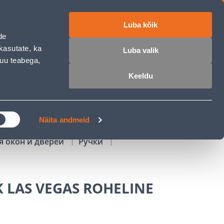
Luba kõik
работе
ET
RU
EN
de
kasutate, ka
Luba valik
muu teabega,
Войти
Избранное
Корзина
Keeldu
РОЧКА
КЛУБ МАСТЕРОВ
БЛОГИ
Näita andmeid
я окон и дверей
Ручки
 LAS VEGAS ROHELINE