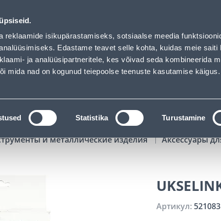
02
15
46
02
Tuhanded tooted -40% (al 10€)
ДНЕЙ
ЧАСЫ
МИН
СЕК
üpsiseid.
Обслуживание частных клиентов
Услуги
Предложения о 
a reklaamide isikupärastamiseks, sotsiaalse meedia funktsiooni
analüüsimiseks. Edastame teavet selle kohta, kuidas meie saiti 
klaami- ja analüüsipartneritele, kes võivad seda kombineerida 
ПОИСК
 või mida nad on kogunud teiepoolse teenuste kasutamise käigus.
АТАЛОГИ
АРЕНДА ИНСТРУМЕНТОВ
РАСС
stused
Statistika
Turustamine
струменты и металлические изделия
Аксессуары дл
UKSELINK
Артикул:
521083