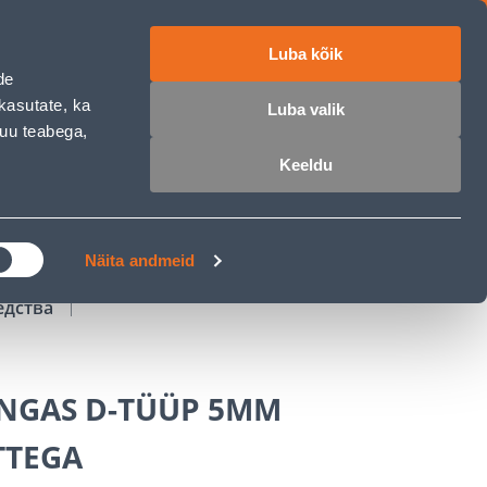
Luba kõik
работе
ET
RU
EN
de
kasutate, ka
Luba valik
muu teabega,
Войти
Избранное
Корзина
Keeldu
РОЧКА
КЛУБ МАСТЕРОВ
БЛОГИ
Näita andmeid
едства
NGAS D-TÜÜP 5MM
TTEGA