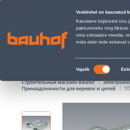
TÕSTERÕNGAS D-TÜÜP 5MM TSINKKATTEGA - Bauhof has l
Veebilehel on kasutatud k
Магазины
Обслуживание бизнес-клиентов
Kasutame küpsiseid sisu j
pakkumiseks ning liikluse 
oma sotsiaalse meedia, re
mida olete neile esitanud
ТОВАРЫ
АКЦИИ
К
Nõusoleku
Vajalik
Eeli
valik
Строительный магазин Bauhof
Электроин
Принаадлежности для веревок и цепей
TÕ