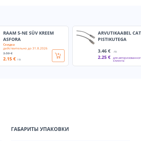
RAAM 5-NE SÜV KREEM
ARVUTIKAABEL CAT
ASFORA
PISTIKUTEGA
Скидка
действительно до
31.8.2026
3
.46 €
/tk
3
.59 €
2
.25 €
2
.15 €
для авторизованног
/ tk
клиента
ГАБАРИТЫ УПАКОВКИ