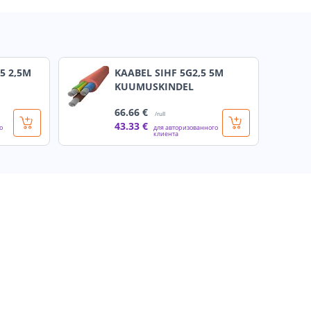
5 2,5M
KAABEL SIHF 5G2,5 5M
KUUMUSKINDEL
66
.66 €
/rull
43
.33 €
о
для авторизованного
клиента