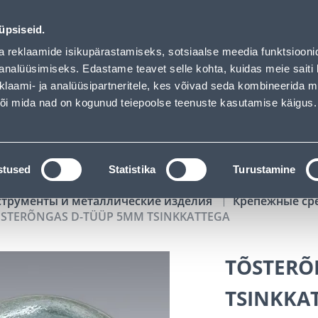
oaded
00
08
55
27
Kuni 20% LISAKS koodiga!
ДНЕЙ
ЧАСЫ
МИН
СЕК
üpsiseid.
Обслуживание частных клиентов
Услуги
Предложения о 
a reklaamide isikupärastamiseks, sotsiaalse meedia funktsiooni
analüüsimiseks. Edastame teavet selle kohta, kuidas meie saiti 
klaami- ja analüüsipartneritele, kes võivad seda kombineerida 
ПОИСК
 või mida nad on kogunud teiepoolse teenuste kasutamise käigus.
АТАЛОГИ
АРЕНДА ИНСТРУМЕНТОВ
РАСС
stused
Statistika
Turustamine
струменты и металлические изделия
Крепежные ср
STERÕNGAS D-TÜÜP 5MM TSINKKATTEGA
TÕSTERÕ
TSINKKA