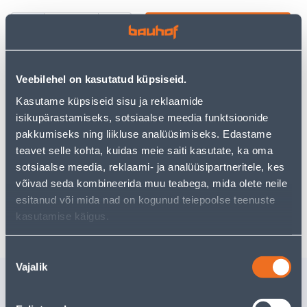
−
+
ДОБАВИТЬ В КОРЗИНУ
Veebilehel on kasutatud küpsiseid.
Kasutame küpsiseid sisu ja reklaamide
Посмотреть наличие
isikupärastamiseks, sotsiaalse meedia funktsioonide
pakkumiseks ning liikluse analüüsimiseks. Edastame
teavet selle kohta, kuidas meie saiti kasutate, ka oma
Предполагаемая доставка 3,69 € от 2-5 tööpäeva
sotsiaalse meedia, reklaami- ja analüüsipartneritele, kes
Посылочный автомат от 2,29 € с 2-5 tööpäeva
võivad seda kombineerida muu teabega, mida olete neile
esitanud või mida nad on kogunud teiepoolse teenuste
Забрать в магазине, с 10.08.2026
kasutamise käigus.
Nõusoleku
Vajalik
valik
Похожие продукты
KLEMMLIIST 8X2,5MM
METALLT