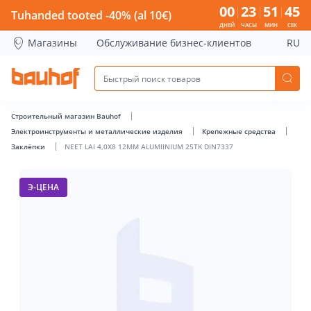
NEET LAI 4,0X8 12MM ALUMIINIUM 25TK DIN7337 - Bauhof h
00
23
51
44
Tuhanded tooted -40% (al 10€)
ДНЕЙ
ЧАСЫ
МИН
СЕК
Магазины
Обслуживание бизнес-клиентов
RU
Строительный магазин Bauhof
Электроинструменты и металлические изделия
Крепежные средства
Заклёпки
NEET LAI 4,0X8 12MM ALUMIINIUM 25TK DIN7337
Э-ЦЕНА