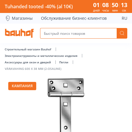
VÄRAVAHING 600 X 38 MM (2-OSALINE) - Bauhof has loaded
01
08
50
13
Tuhanded tooted -40% (al 10€)
ДНЕЙ
ЧАСЫ
МИН
СЕК
Магазины
Обслуживание бизнес-клиентов
RU
Строительный магазин Bauhof
Электроинструменты и металлические изделия
Аксессуары для окон и дверей
Петли
VÄRAVAHING 600 X 38 MM (2-OSALINE)
КАМПАНИЯ