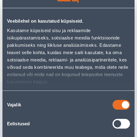
Veebilehel on kasutatud küpsiseid.
Посмотреть наличие
Kasutame küpsiseid sisu ja reklaamide
isikupärastamiseks, sotsiaalse meedia funktsioonide
pakkumiseks ning liikluse analüüsimiseks. Edastame
Предполагаемая доставка 3,69 € от 2-5 tööpäeva
teavet selle kohta, kuidas meie saiti kasutate, ka oma
sotsiaalse meedia, reklaami- ja analüüsipartneritele, kes
Забрать в магазине, с 09.08.2026
võivad seda kombineerida muu teabega, mida olete neile
esitanud või mida nad on kogunud teiepoolse teenuste
kasutamise käigus.
Похожие продукты
Nõusoleku
VISPEL METALL
VÄRAVAH
Vajalik
valik
60X400MM
MUST
Скидка
действительно до
Доставка не
31.8.2026
Eelistused
3
.72 €
РА
2
.23 €
/ tk