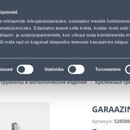
02
06
01
31
Tuhanded tooted -40% (al 10€)
ДНЕЙ
ЧАСЫ
МИН
СЕК
üpsiseid.
Обслуживание частных клиентов
Услуги
Предложения о 
a reklaamide isikupärastamiseks, sotsiaalse meedia funktsiooni
analüüsimiseks. Edastame teavet selle kohta, kuidas meie saiti 
klaami- ja analüüsipartneritele, kes võivad seda kombineerida 
ПОИСК
 või mida nad on kogunud teiepoolse teenuste kasutamise käigus.
АТАЛОГИ
АРЕНДА ИНСТРУМЕНТОВ
РАСС
stused
Statistika
Turustamine
струменты и металлические изделия
Крепежные ср
GARAAZIN
Артикул:
528588