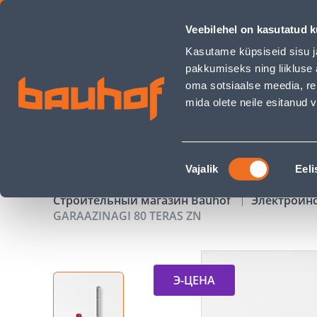
GARAAZINAGI 80 TERAS ZN - Bauhof has loaded
Veebilehel on kasutatud k
Магазины
Обслуживание бизнес-клиентов
Kasutame küpsiseid sisu j
pakkumiseks ning liikluse 
oma sotsiaalse meedia, re
mida olete neile esitanud
ТОВАРЫ
АКЦИИ
К
Nõusoleku
Vajalik
Eeli
valik
Строительный магазин Bauhof
Электроин
GARAAZINAGI 80 TERAS ZN
Э-ЦЕНА