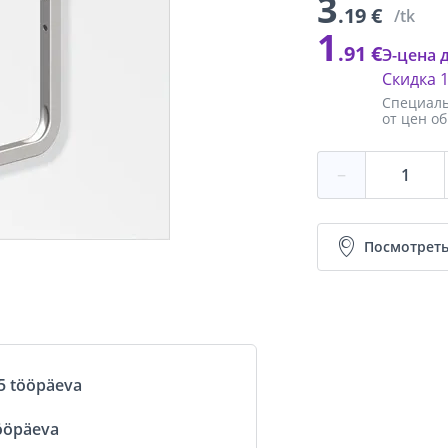
3
.19 €
/tk
1
.91 €
Э-цена 
Скидка
Специаль
от цен о
−
Посмотреть
5 tööpäeva
ööpäeva