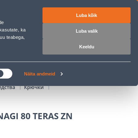
Luba kõik
работе
ET
RU
EN
de
kasutate, ka
Luba valik
muu teabega,
Войти
Избранное
Корзина
Keeldu
РОЧКА
КЛУБ МАСТЕРОВ
БЛОГИ
Näita andmeid
едства
Крючки
AGI 80 TERAS ZN