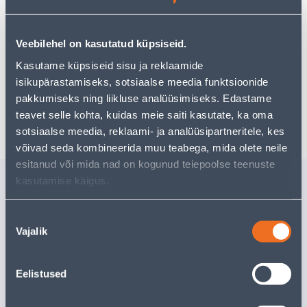
Посмотреть наличие
Veebilehel on kasutatud küpsiseid.
Предполагаемая доставка 4,19 € от 2-5 tööpäeva
Kasutame küpsiseid sisu ja reklaamide
isikupärastamiseks, sotsiaalse meedia funktsioonide
Посылочный автомат от 2,29 € с 2-5 tööpäeva
pakkumiseks ning liikluse analüüsimiseks. Edastame
Забрать в магазине, с 07.08.2026
teavet selle kohta, kuidas meie saiti kasutate, ka oma
sotsiaalse meedia, reklaami- ja analüüsipartneritele, kes
võivad seda kombineerida muu teabega, mida olete neile
esitanud või mida nad on kogunud teiepoolse teenuste
Похожие продукты
kasutamise käigus.
PUIDUPUURIDE
KÜTTEKA
KOMPLEKT 6 OSA 10-
ISEREGU
Nõusoleku
25MM LAPIK
10W/M O
Vajalik
valik
Доставка невозможна
Доставка не
Eelistused
РАСПРОДАНО
РА