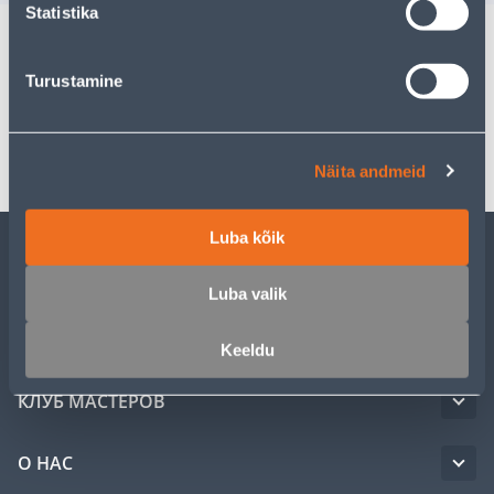
Statistika
Спецификация
Turustamine
Транспорт
Näita andmeid
Luba kõik
ОБСЛУЖИВАНИЕ ЧАСТНЫХ КЛИЕНТОВ
Luba valik
УСЛУГИ
Keeldu
КЛУБ МАСТЕРОВ
О НАС