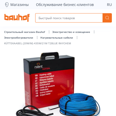
KÜTTEKAABEL (20W/M) 435W/21M T2BLUE RAYCHEM - Bauho
Магазины
Обслуживание бизнес-клиентов
RU
Строительный магазин Bauhof
Электричество и освещение
Электрообогреватели
Нагревательные кабели
KÜTTEKAABEL (20W/M) 435W/21M T2BLUE RAYCHEM