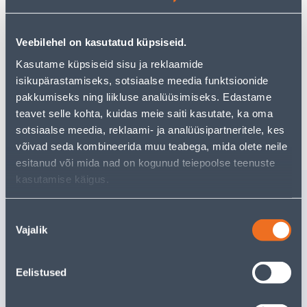
Но ваш шопинг не должен заканчиваться здесь - вы
можете продолжить свои исследования, вернувшись
главную страницу
или используя нашу мощную
Veebilehel on kasutatud küpsiseid.
функцию поиска, чтобы найти еще более приятные
Kasutame küpsiseid sisu ja reklaamide
варианты. Удачных покупок!
isikupärastamiseks, sotsiaalse meedia funktsioonide
pakkumiseks ning liikluse analüüsimiseks. Edastame
teavet selle kohta, kuidas meie saiti kasutate, ka oma
Доставка невозможна
sotsiaalse meedia, reklaami- ja analüüsipartneritele, kes
võivad seda kombineerida muu teabega, mida olete neile
esitanud või mida nad on kogunud teiepoolse teenuste
kasutamise käigus.
Похожие продукты
NÖÖR PUNUTUD
KÜTTEKA
Nõusoleku
PUUVILLANE 4MMX20M
(18W/M)
Vajalik
valik
Доставка невозможна
Доставка не
Eelistused
РАСПРОДАНО
РА