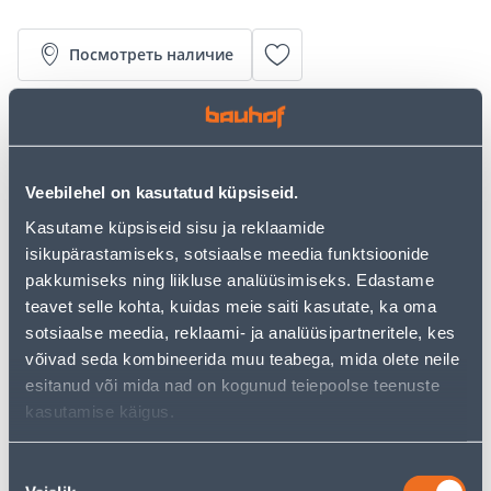
Посмотреть наличие
Калькулятор рассрочки
Депозит
Платежи
Veebilehel on kasutatud küpsiseid.
Kasutame küpsiseid sisu ja reklaamide
isikupärastamiseks, sotsiaalse meedia funktsioonide
14
.17 €
Ежемесячный платеж
pakkumiseks ning liikluse analüüsimiseks. Edastame
teavet selle kohta, kuidas meie saiti kasutate, ka oma
sotsiaalse meedia, reklaami- ja analüüsipartneritele, kes
Предполагаемая доставка 4,99 € от 2-5 tööpäeva
võivad seda kombineerida muu teabega, mida olete neile
esitanud või mida nad on kogunud teiepoolse teenuste
Посылочный автомат от 2,29 € с 2-5 tööpäeva
kasutamise käigus.
Забрать в магазине, с 09.08.2026
Nõusoleku