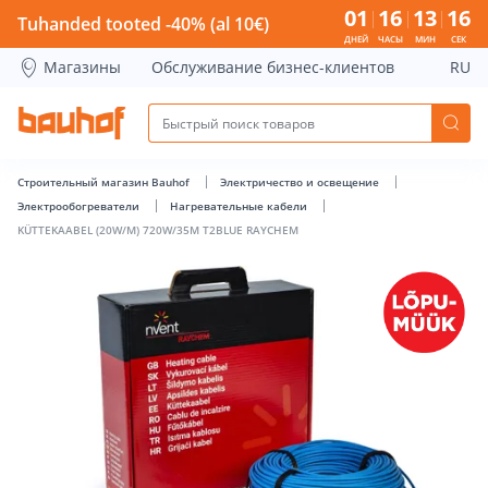
KÜTTEKAABEL (20W/M) 720W/35M T2BLUE RAYCHEM - Bauho
01
16
13
15
Tuhanded tooted -40% (al 10€)
ДНЕЙ
ЧАСЫ
МИН
СЕК
Магазины
Обслуживание бизнес-клиентов
RU
Строительный магазин Bauhof
Электричество и освещение
Электрообогреватели
Нагревательные кабели
KÜTTEKAABEL (20W/M) 720W/35M T2BLUE RAYCHEM