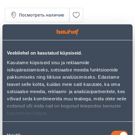
Посмотреть наличие
Калькулятор рассрочки
Депозит
Платежи
Veebilehel on kasutatud küpsiseid.
Kasutame küpsiseid sisu ja reklaamide
isikupärastamiseks, sotsiaalse meedia funktsioonide
28
.33 €
Ежемесячный платеж
pakkumiseks ning liikluse analüüsimiseks. Edastame
teavet selle kohta, kuidas meie saiti kasutate, ka oma
sotsiaalse meedia, reklaami- ja analüüsipartneritele, kes
Предполагаемая доставка 4,99 € от 2-5 tööpäeva
võivad seda kombineerida muu teabega, mida olete neile
esitanud või mida nad on kogunud teiepoolse teenuste
Посылочный автомат от 2,29 € с 2-5 tööpäeva
kasutamise käigus.
Забрать в магазине, с 06.08.2026
Nõusoleku