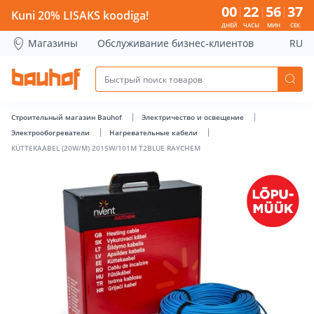
KÜTTEKAABEL (20W/M) 2015W/101M T2BLUE RAYCHEM - Bau
00
22
56
37
Kuni 20% LISAKS koodiga!
ДНЕЙ
ЧАСЫ
МИН
СЕК
Магазины
Обслуживание бизнес-клиентов
RU
Строительный магазин Bauhof
Электричество и освещение
Электрообогреватели
Нагревательные кабели
KÜTTEKAABEL (20W/M) 2015W/101M T2BLUE RAYCHEM