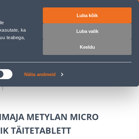
Luba kõik
работе
ET
RU
EN
de
kasutate, ka
Luba valik
muu teabega,
Войти
Избранное
Корзина
Keeldu
РОЧКА
КЛУБ МАСТЕРОВ
БЛОГИ
Näita andmeid
EIMAJA METYLAN MICRO
SIK TÄITETABLETT