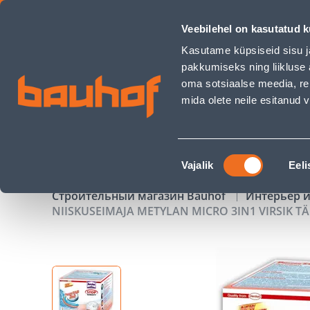
NIISKUSEIMAJA METYLAN MICRO 3IN1 VIRSIK TÄITETABLETT -
Veebilehel on kasutatud k
Магазины
Обслуживание бизнес-клиентов
Kasutame küpsiseid sisu j
pakkumiseks ning liikluse 
oma sotsiaalse meedia, re
mida olete neile esitanud
ТОВАРЫ
АКЦИИ
К
Nõusoleku
Vajalik
Eeli
valik
Строительный магазин Bauhof
Интерьер и
NIISKUSEIMAJA METYLAN MICRO 3IN1 VIRSIK T