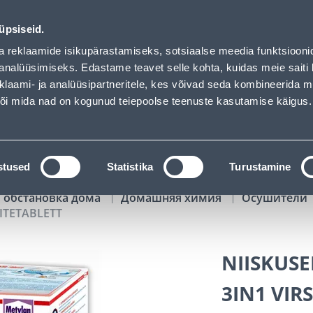
 Bauhof has loaded
01
22
06
41
Tuhanded tooted -40% (al 10€)
ДНЕЙ
ЧАСЫ
МИН
СЕК
üpsiseid.
Обслуживание частных клиентов
Услуги
Предложения о 
a reklaamide isikupärastamiseks, sotsiaalse meedia funktsiooni
analüüsimiseks. Edastame teavet selle kohta, kuidas meie saiti 
klaami- ja analüüsipartneritele, kes võivad seda kombineerida 
ПОИСК
 või mida nad on kogunud teiepoolse teenuste kasutamise käigus.
АТАЛОГИ
АРЕНДА ИНСТРУМЕНТОВ
РАСС
stused
Statistika
Turustamine
 обстановка дома
Домашняя химия
Осушители
ÄITETABLETT
NIISKUS
3IN1 VIR