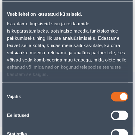
Но ваш шопинг не должен заканчиваться здесь - вы
можете продолжить свои исследования, вернувшись
главную страницу
или используя нашу мощную
Veebilehel on kasutatud küpsiseid.
функцию поиска, чтобы найти еще более приятные
Kasutame küpsiseid sisu ja reklaamide
варианты. Удачных покупок!
isikupärastamiseks, sotsiaalse meedia funktsioonide
pakkumiseks ning liikluse analüüsimiseks. Edastame
teavet selle kohta, kuidas meie saiti kasutate, ka oma
Доставка невозможна
sotsiaalse meedia, reklaami- ja analüüsipartneritele, kes
võivad seda kombineerida muu teabega, mida olete neile
esitanud või mida nad on kogunud teiepoolse teenuste
kasutamise käigus.
Похожие продукты
LAMINAATPARKETI
Nõusoleku
PAIGALDUSKOMPLEKT
Vajalik
valik
Доставка невозможна
РАСПРОДАНО
Eelistused
Statistika