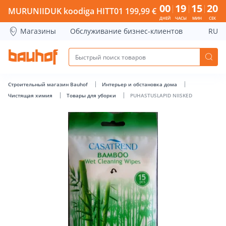
PUHASTUSLAPID NIISKED - Bauhof has loaded
00
19
15
19
MURUNIIDUK koodiga HITT01 199,99 €
ДНЕЙ
ЧАСЫ
МИН
СЕК
Магазины
Обслуживание бизнес-клиентов
RU
Строительный магазин Bauhof
Интерьер и обстановка дома
Чистящая химия
Товары для уборки
PUHASTUSLAPID NIISKED