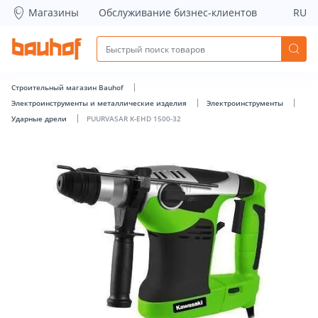
PUURVASAR K-EHD 1500-32 - Bauhof has loaded
Магазины
Обслуживание бизнес-клиентов
RU
Строительный магазин Bauhof
Электроинструменты и металлические изделия
Электроинструменты
Ударные дрели
PUURVASAR K-EHD 1500-32