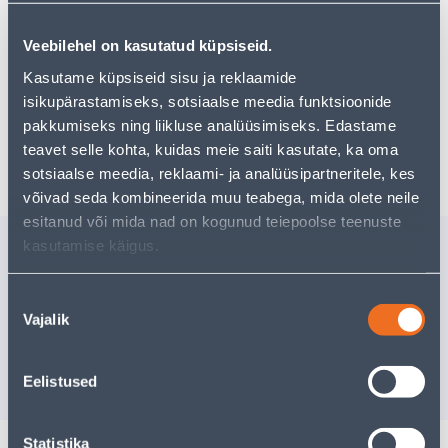
можете продолжить свои исследования, вернувшись
главную страницу
или используя нашу мощную
функцию поиска, чтобы найти еще более приятные
Veebilehel on kasutatud küpsiseid.
варианты. Удачных покупок!
Kasutame küpsiseid sisu ja reklaamide
isikupärastamiseks, sotsiaalse meedia funktsioonide
pakkumiseks ning liikluse analüüsimiseks. Edastame
Доставка невозможна
teavet selle kohta, kuidas meie saiti kasutate, ka oma
sotsiaalse meedia, reklaami- ja analüüsipartneritele, kes
võivad seda kombineerida muu teabega, mida olete neile
esitanud või mida nad on kogunud teiepoolse teenuste
Похожие продукты
kasutamise käigus.
KONVEKTOR BETA 1500W
KÜTTEKA
IP21
17W/M
Nõusoleku
Vajalik
valik
90
.54 €
Доставка невозможна
/t
58
.85 €
РАСПРОДАНО
для авторизо
Eelistused
клиента
Statistika