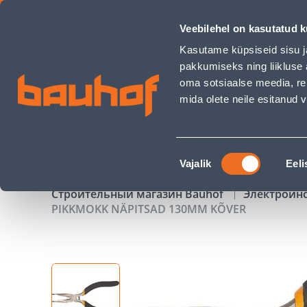
PIKKMOKK NÄPITSAD 130MM KÕVER - Bauhof has loaded
Veebilehel on kasutatud k
Магазины
Обслуживание бизнес-клиентов
Kasutame küpsiseid sisu j
pakkumiseks ning liikluse 
oma sotsiaalse meedia, re
mida olete neile esitanud
ТОВАРЫ
АКЦИИ
К
Nõusoleku
Vajalik
Eeli
valik
Строительный магазин Bauhof
Электроин
PIKKMOKK NÄPITSAD 130MM KÕVER