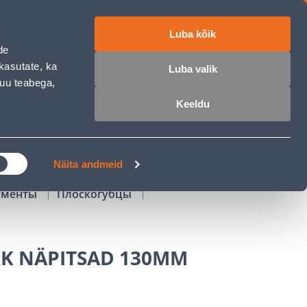
Luba kõik
работе
ET
RU
EN
de
kasutate, ka
Luba valik
muu teabega,
Войти
Избранное
Корзина
Keeldu
РОЧКА
КЛУБ МАСТЕРОВ
БЛОГИ
Näita andmeid
ументы
Плоскогубцы
K NÄPITSAD 130MM