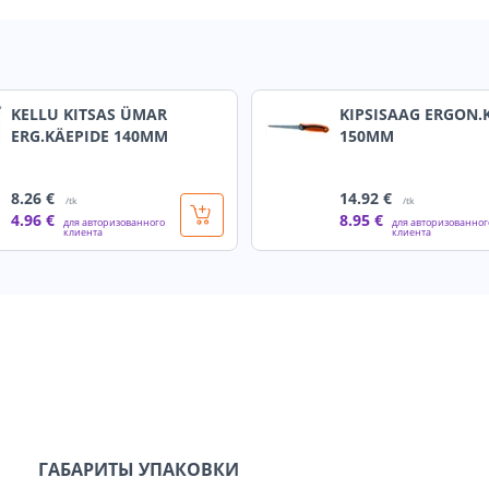
KELLU KITSAS ÜMAR
KIPSISAAG ERGON.
ERG.KÄEPIDE 140MM
150MM
8
.26 €
14
.92 €
/tk
/tk
4
.96 €
8
.95 €
для авторизованного
для авторизованног
клиента
клиента
ГАБАРИТЫ УПАКОВКИ