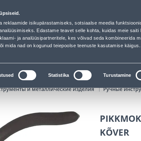
02
01
37
32
Tuhanded tooted -40% (al 10€)
ДНЕЙ
ЧАСЫ
МИН
СЕК
üpsiseid.
Обслуживание частных клиентов
Услуги
Предложения о 
a reklaamide isikupärastamiseks, sotsiaalse meedia funktsiooni
analüüsimiseks. Edastame teavet selle kohta, kuidas meie saiti 
klaami- ja analüüsipartneritele, kes võivad seda kombineerida 
ПОИСК
 või mida nad on kogunud teiepoolse teenuste kasutamise käigus.
АТАЛОГИ
АРЕНДА ИНСТРУМЕНТОВ
РАСС
stused
Statistika
Turustamine
струменты и металлические изделия
Ручные инстр
PIKKMOK
KÕVER