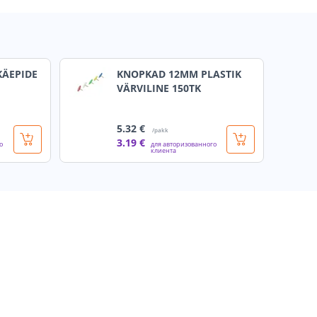
KÄEPIDE
KNOPKAD 12MM PLASTIK
VÄRVILINE 150TK
5
.32 €
/pakk
3
.19 €
о
для авторизованного
клиента