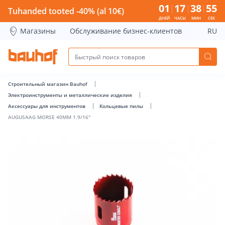
AUGUSAAG MORSE 40MM 1.9/16&quot; - Bauhof has loade
01
17
38
55
Tuhanded tooted -40% (al 10€)
ДНЕЙ
ЧАСЫ
МИН
СЕК
Магазины
Обслуживание бизнес-клиентов
RU
Строительный магазин Bauhof
Электроинструменты и металлические изделия
Аксессуары для инструментов
Кольцевые пилы
AUGUSAAG MORSE 40MM 1.9/16"