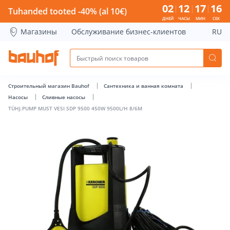
TÜHJ.PUMP MUST VESI SDP 9500 450W 9500L/H 8/6M - Bauh
02
12
17
16
Tuhanded tooted -40% (al 10€)
ДНЕЙ
ЧАСЫ
МИН
СЕК
Магазины
Обслуживание бизнес-клиентов
RU
Строительный магазин Bauhof
Сантехника и ванная комната
Насосы
Сливные насосы
TÜHJ.PUMP MUST VESI SDP 9500 450W 9500L/H 8/6M