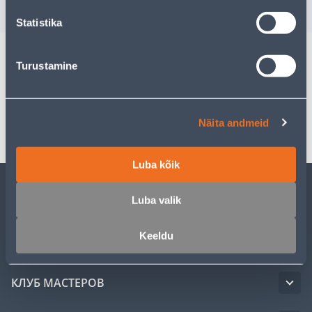
Statistika
Turustamine
Спецификация
Транспорт
Näita andmeid
Luba kõik
Luba valik
ОБСЛУЖИВАНИЕ ЧАСТНЫХ КЛИЕНТОВ
Keeldu
УСЛУГИ
КЛУБ МАСТЕРОВ