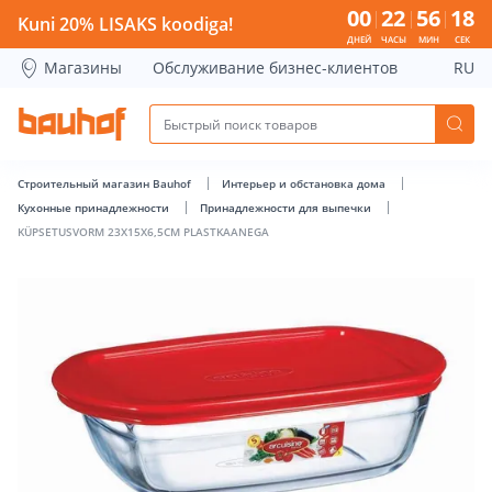
KÜPSETUSVORM 23X15X6,5CM PLASTKAANEGA - Bauhof has
00
22
56
17
Kuni 20% LISAKS koodiga!
ДНЕЙ
ЧАСЫ
МИН
СЕК
Магазины
Обслуживание бизнес-клиентов
RU
Строительный магазин Bauhof
Интерьер и обстановка дома
Кухонные принадлежности
Принадлежности для выпечки
KÜPSETUSVORM 23X15X6,5CM PLASTKAANEGA