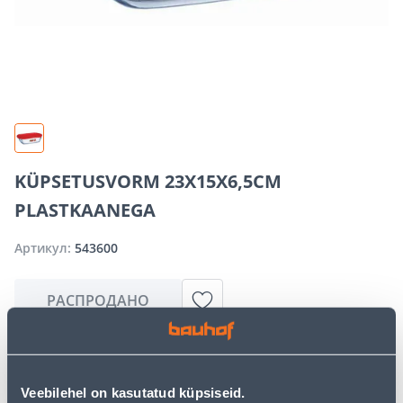
KÜPSETUSVORM 23X15X6,5CM
PLASTKAANEGA
Артикул:
543600
РАСПРОДАНО
Извините, но запрашиваемый вами товар в
настоящее время временно отсутствует из-за
Veebilehel on kasutatud küpsiseid.
большого спроса. Однако мы предлагаем отличные