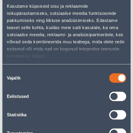
альтернативы из той же
категории товаров
, которые
Kasutame küpsiseid sisu ja reklaamide
могут вам понравиться!
isikupärastamiseks, sotsiaalse meedia funktsioonide
Но ваш шопинг не должен заканчиваться здесь - вы
pakkumiseks ning liikluse analüüsimiseks. Edastame
можете продолжить свои исследования, вернувшись
teavet selle kohta, kuidas meie saiti kasutate, ka oma
главную страницу
или используя нашу мощную
sotsiaalse meedia, reklaami- ja analüüsipartneritele, kes
функцию поиска, чтобы найти еще более приятные
варианты. Удачных покупок!
võivad seda kombineerida muu teabega, mida olete neile
esitanud või mida nad on kogunud teiepoolse teenuste
kasutamise käigus.
Доставка невозможна
Nõusoleku
Vajalik
valik
Описание
Eelistused
Спецификация
Statistika
Транспорт