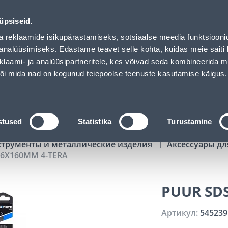
01
05
00
45
Tuhanded tooted -40% (al 10€)
ДНЕЙ
ЧАСЫ
МИН
СЕК
üpsiseid.
Обслуживание частных клиентов
Услуги
Предложения о 
a reklaamide isikupärastamiseks, sotsiaalse meedia funktsiooni
analüüsimiseks. Edastame teavet selle kohta, kuidas meie saiti 
klaami- ja analüüsipartneritele, kes võivad seda kombineerida 
ПОИСК
 või mida nad on kogunud teiepoolse teenuste kasutamise käigus.
АТАЛОГИ
АРЕНДА ИНСТРУМЕНТОВ
РАСС
stused
Statistika
Turustamine
струменты и металлические изделия
Аксессуары д
 6X160MM 4-TERA
PUUR SD
Артикул:
545239