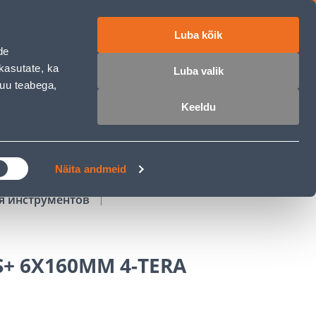
Luba kõik
работе
ET
RU
EN
de
kasutate, ka
Luba valik
muu teabega,
Войти
Избранное
Корзина
Keeldu
РОЧКА
КЛУБ МАСТЕРОВ
БЛОГИ
Näita andmeid
ля инструментов
S+ 6X160MM 4-TERA