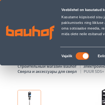
PUUR SDS+ 6X160MM 4-TERA - Bauhof has loaded
Veebilehel on kasutatud k
Магазины
Обслуживание бизнес-клиентов
Kasutame küpsiseid sisu j
pakkumiseks ning liikluse 
oma sotsiaalse meedia, re
mida olete neile esitanud
ТОВАРЫ
АКЦИИ
К
Nõusoleku
Vajalik
Eeli
valik
Строительный магазин Bauhof
Электроин
Сверла и аксессуары для сверл
PUUR SDS+