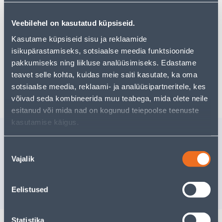
Но ваш шопинг не должен заканчиваться здесь - вы
можете продолжить свои исследования, вернувшись
главную страницу
или используя нашу мощную
Veebilehel on kasutatud küpsiseid.
функцию поиска, чтобы найти еще более приятные
Kasutame küpsiseid sisu ja reklaamide
варианты. Удачных покупок!
isikupärastamiseks, sotsiaalse meedia funktsioonide
pakkumiseks ning liikluse analüüsimiseks. Edastame
teavet selle kohta, kuidas meie saiti kasutate, ka oma
Доставка невозможна
sotsiaalse meedia, reklaami- ja analüüsipartneritele, kes
võivad seda kombineerida muu teabega, mida olete neile
esitanud või mida nad on kogunud teiepoolse teenuste
kasutamise käigus.
Похожие продукты
PUUR SDS+ 24X600MM 4-
PUUR SD
Nõusoleku
TERA
TERA
Vajalik
valik
Доставка невозможна
Доставка не
РАСПРОДАНО
РА
Eelistused
Statistika