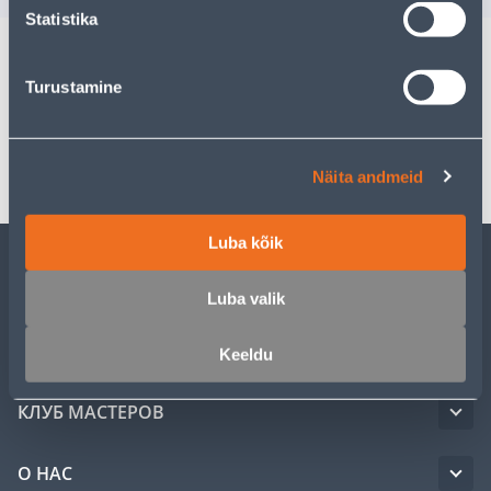
Statistika
Turustamine
Спецификация
Транспорт
Näita andmeid
Luba kõik
ОБСЛУЖИВАНИЕ ЧАСТНЫХ КЛИЕНТОВ
Luba valik
УСЛУГИ
Keeldu
КЛУБ МАСТЕРОВ
О НАС