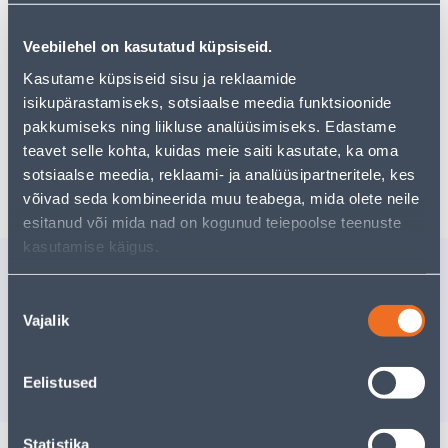
Но ваш шопинг не должен заканчиваться здесь - вы
можете продолжить свои исследования, вернувшись
главную страницу
или используя нашу мощную
Veebilehel on kasutatud küpsiseid.
функцию поиска, чтобы найти еще более приятные
Kasutame küpsiseid sisu ja reklaamide
варианты. Удачных покупок!
isikupärastamiseks, sotsiaalse meedia funktsioonide
pakkumiseks ning liikluse analüüsimiseks. Edastame
teavet selle kohta, kuidas meie saiti kasutate, ka oma
Доставка невозможна
sotsiaalse meedia, reklaami- ja analüüsipartneritele, kes
võivad seda kombineerida muu teabega, mida olete neile
esitanud või mida nad on kogunud teiepoolse teenuste
kasutamise käigus.
Похожие продукты
KÜTTEMATT 0,5X3,0M
KÜTTEMA
Nõusoleku
240W 1,5M² RAYCHEM
480W 3M
Vajalik
valik
Доставка не
РА
70
.00 €
Eelistused
/tk
Statistika