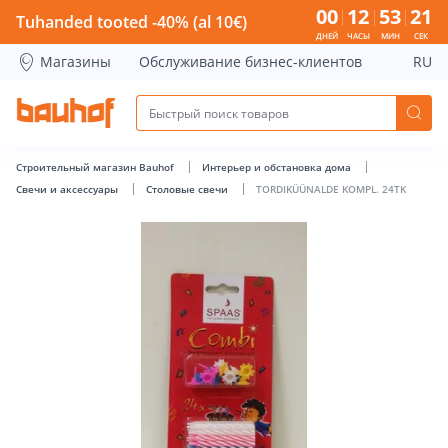
TORDIKÜÜNALDE KOMPL. 24TK - Bauhof has loaded
00
12
53
20
Tuhanded tooted -40% (al 10€)
ДНЕЙ
ЧАСЫ
МИН
СЕК
Магазины
Обслуживание бизнес-клиентов
RU
Строительный магазин Bauhof
Интерьер и обстановка дома
Свечи и аксессуары
Столовые свечи
TORDIKÜÜNALDE KOMPL. 24TK