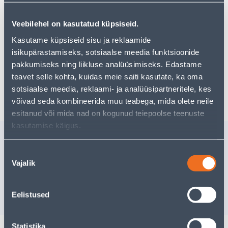
Но ваш шопинг не должен заканчиваться здесь - вы
можете продолжить свои исследования, вернувшись
главную страницу
или используя нашу мощную
Veebilehel on kasutatud küpsiseid.
функцию поиска, чтобы найти еще более приятные
Kasutame küpsiseid sisu ja reklaamide
варианты. Удачных покупок!
isikupärastamiseks, sotsiaalse meedia funktsioonide
pakkumiseks ning liikluse analüüsimiseks. Edastame
teavet selle kohta, kuidas meie saiti kasutate, ka oma
Доставка невозможна
sotsiaalse meedia, reklaami- ja analüüsipartneritele, kes
võivad seda kombineerida muu teabega, mida olete neile
esitanud või mida nad on kogunud teiepoolse teenuste
kasutamise käigus.
Похожие продукты
TASKURÄTIKUD LAMBI 3-
PANN VA
Nõusoleku
KIH. KARBIS 80TK
Ø25CM
Vajalik
valik
Доставка невозможна
Доставка не
РАСПРОДАНО
РА
Eelistused
Statistika