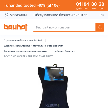
TÖÖSOKID WORTEX THERMO 39-42 MUST - Bauhof has load
01
04
00
30
Tuhanded tooted -40% (al 10€)
ДНЕЙ
ЧАСЫ
МИН
СЕК
Магазины
Обслуживание бизнес-клиентов
RU
Строительный магазин Bauhof
Электроинструменты и металлические изделия
Средства индивидуальной защиты
Рабочие ботинки
TÖÖSOKID WORTEX THERMO 39-42 MUST