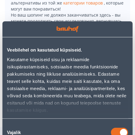
альтернативы из той же
категории товаров
, которые
могут вам понравиться!
Но ваш шопинг не должен заканчиваться здесь - вы
можете продолжить свои исследования, вернувшись
главную страницу
или используя нашу мощную
функцию поиска, чтобы найти еще более приятные
варианты. Удачных покупок!
Veebilehel on kasutatud küpsiseid.
• Soojad ja õhukesed töösokid.
Kasutame küpsiseid sisu ja reklaamide
• Valmistamisel on kasutatud: 45% vill, 40% Thermolite,
isikupärastamiseks, sotsiaalse meedia funktsioonide
12% polüamiid ja 3% elastaan.
pakkumiseks ning liikluse analüüsimiseks. Edastame
• Musta värvusega.
teavet selle kohta, kuidas meie saiti kasutate, ka oma
• 14-päevane tagastusõigus.
sotsiaalse meedia, reklaami- ja analüüsipartneritele, kes
võivad seda kombineerida muu teabega, mida olete neile
esitanud või mida nad on kogunud teiepoolse teenuste
Доставка невозможна
kasutamise käigus.
Nõusoleku
Vajalik
valik