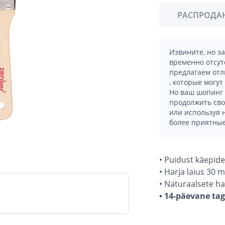
РАСПРОДА
Извините, но з
временно отсут
предлагаем отл
, которые могут
Но ваш шопинг 
продолжить сво
или используя
более приятные
• Puidust käepide
• Harja laius 30 
• Naturaalsete ha
• 14-päevane ta