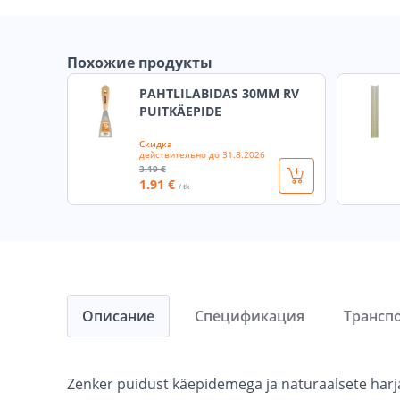
Похожие продукты
PAHTLILABIDAS 30MM RV
PUITKÄEPIDE
Скидка
действительно до
31.8.2026
3
.19 €
1
.91 €
/ tk
Описание
Спецификация
Трансп
Zenker puidust käepidemega ja naturaalsete harj