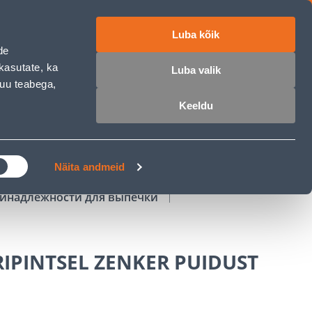
Luba kõik
работе
ET
RU
EN
de
kasutate, ka
Luba valik
muu teabega,
Войти
Избранное
Корзина
Keeldu
РОЧКА
КЛУБ МАСТЕРОВ
БЛОГИ
Näita andmeid
инадлежности для выпечки
IPINTSEL ZENKER PUIDUST