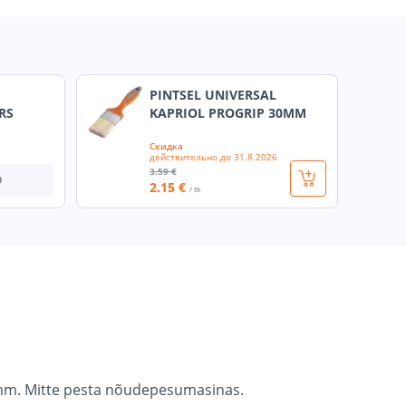
PINTSEL UNIVERSAL
RS
KAPRIOL PROGRIP 30MM
Скидка
действительно до
31.8.2026
3
.59 €
О
2
.15 €
/ tk
5 mm. Mitte pesta nõudepesumasinas.