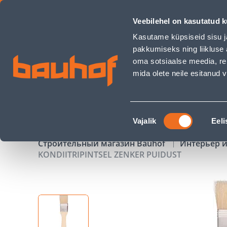
KONDIITRIPINTSEL ZENKER PUIDUST - Bauhof has loaded
Veebilehel on kasutatud k
Магазины
Обслуживание бизнес-клиентов
Kasutame küpsiseid sisu j
pakkumiseks ning liikluse 
oma sotsiaalse meedia, re
mida olete neile esitanud
ТОВАРЫ
АКЦИИ
К
Nõusoleku
Vajalik
Eeli
valik
Строительный магазин Bauhof
Интерьер и
KONDIITRIPINTSEL ZENKER PUIDUST