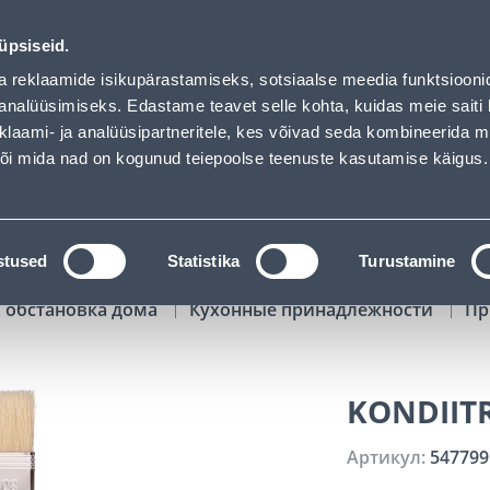
01
13
45
54
Tuhanded tooted -40% (al 10€)
ДНЕЙ
ЧАСЫ
МИН
СЕК
üpsiseid.
Обслуживание частных клиентов
Услуги
Предложения о 
a reklaamide isikupärastamiseks, sotsiaalse meedia funktsiooni
analüüsimiseks. Edastame teavet selle kohta, kuidas meie saiti 
klaami- ja analüüsipartneritele, kes võivad seda kombineerida 
ПОИСК
 või mida nad on kogunud teiepoolse teenuste kasutamise käigus.
АТАЛОГИ
АРЕНДА ИНСТРУМЕНТОВ
РАСС
stused
Statistika
Turustamine
 обстановка дома
Кухонные принадлежности
Пр
KONDIITR
Артикул:
547799