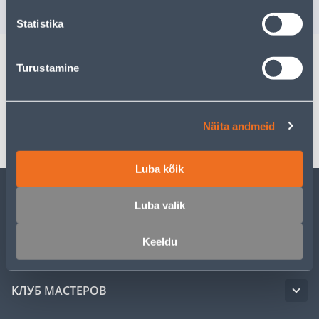
РАСПРОДАНО
РА
Statistika
Turustamine
Спецификация
Транспорт
Näita andmeid
Luba kõik
Luba valik
ОБСЛУЖИВАНИЕ ЧАСТНЫХ КЛИЕНТОВ
Keeldu
УСЛУГИ
КЛУБ МАСТЕРОВ