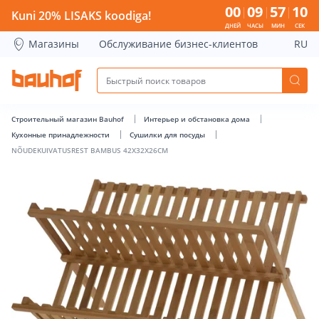
NÕUDEKUIVATUSREST BAMBUS 42X32X26CM - Bauhof has l
00
09
57
10
Kuni 20% LISAKS koodiga!
ДНЕЙ
ЧАСЫ
МИН
СЕК
Магазины
Обслуживание бизнес-клиентов
RU
Строительный магазин Bauhof
Интерьер и обстановка дома
Кухонные принадлежности
Сушилки для посуды
NÕUDEKUIVATUSREST BAMBUS 42X32X26CM