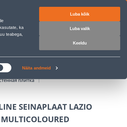
Luba kõik
работе
ET
RU
EN
de
kasutate, ka
Luba valik
muu teabega,
Войти
Избранное
Корзина
Keeldu
РОЧКА
КЛУБ МАСТЕРОВ
БЛОГИ
Näita andmeid
стенная плитка
INE SEINAPLAAT LAZIO
 MULTICOLOURED