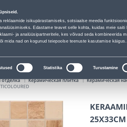
- Bauhof has loaded
01
17
11
16
Tuhanded tooted -40% (al 10€)
ДНЕЙ
ЧАСЫ
МИН
СЕК
üpsiseid.
Обслуживание частных клиентов
Услуги
Предложения о 
a reklaamide isikupärastamiseks, sotsiaalse meedia funktsiooni
analüüsimiseks. Edastame teavet selle kohta, kuidas meie saiti 
klaami- ja analüüsipartneritele, kes võivad seda kombineerida 
ПОИСК
 või mida nad on kogunud teiepoolse teenuste kasutamise käigus.
АТАЛОГИ
АРЕНДА ИНСТРУМЕНТОВ
РАСС
stused
Statistika
Turustamine
я отделка
Керамическая плитка
Керамическая на
LTICOLOURED
KERAAMIL
25X33CM