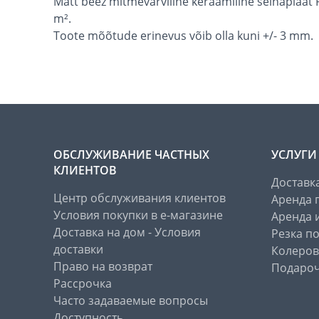
Matt beež mitmevärviline keraamiline seinaplaat
m².
Toote mõõtude erinevus võib olla kuni +/- 3 mm.
ОБСЛУЖИВАНИЕ ЧАСТНЫХ
УСЛУГИ
КЛИЕНТОВ
Доставк
Центр обслуживания клиентов
Аренда 
Условия покупки в е-магазине
Аренда 
Доставка на дом - Условия
Резка п
доставки
Колеров
Право на возврат
Подароч
Рассрочка
Часто задаваемые вопросы
Доступность