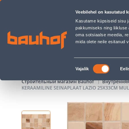
KERAAMILINE SEINAPLAAT LAZIO 25X33CM MULTICOLOURED 
Veebilehel on kasutatud k
Магазины
Обслуживание бизнес-клиентов
Kasutame küpsiseid sisu j
pakkumiseks ning liikluse 
oma sotsiaalse meedia, re
mida olete neile esitanud
ТОВАРЫ
АКЦИИ
К
Nõusoleku
Vajalik
Eeli
valik
Строительный магазин Bauhof
Внутрення
KERAAMILINE SEINAPLAAT LAZIO 25X33CM MU