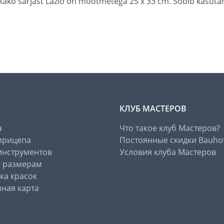
 Rako sarjast Lazio on mõõtmetega 25 x 33 cm. Sobib kasuta
КЛУБ МАСТЕРОВ
а
Что такое клуб Мастеров?
прицепа
Постоянные скидки Bauho
инструментов
Условия клуба Мастеров
о размерам
ка красок
ная карта