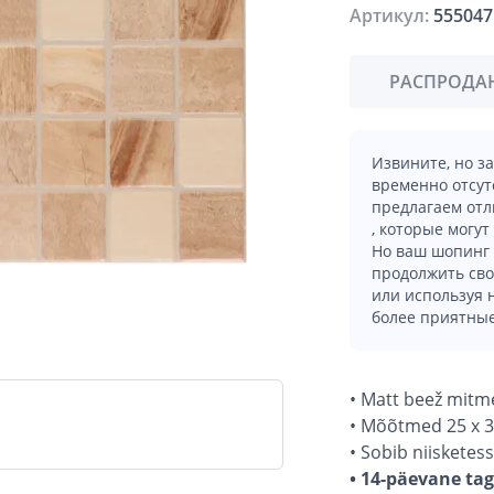
Артикул:
555047
РАСПРОДА
Извините, но з
временно отсут
предлагаем отл
, которые могут
Но ваш шопинг 
продолжить сво
или используя
более приятные
• Matt beež mitme
• Mõõtmed 25 x 3
• Sobib niisketes
• 14-päevane ta