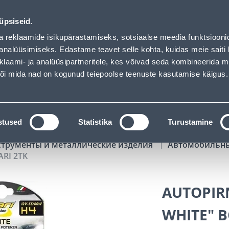
RI 2TK - Bauhof has loaded
00
06
25
46
Kuni 20% LISAKS koodiga!
ДНЕЙ
ЧАСЫ
МИН
СЕК
üpsiseid.
Обслуживание частных клиентов
Услуги
Предложения о 
a reklaamide isikupärastamiseks, sotsiaalse meedia funktsiooni
analüüsimiseks. Edastame teavet selle kohta, kuidas meie saiti 
klaami- ja analüüsipartneritele, kes võivad seda kombineerida 
ПОИСК
 või mida nad on kogunud teiepoolse teenuste kasutamise käigus.
АТАЛОГИ
АРЕНДА ИНСТРУМЕНТОВ
РАСС
stused
Statistika
Turustamine
струменты и металлические изделия
Автомобильн
ARI 2TK
AUTOPIRN
WHITE" B