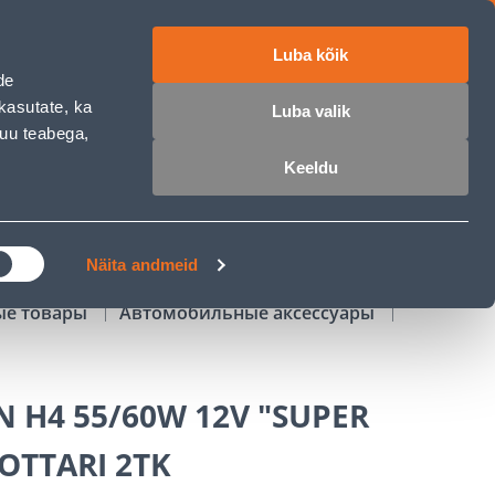
Luba kõik
работе
ET
RU
EN
de
kasutate, ka
Luba valik
muu teabega,
Войти
Избранное
Корзина
Keeldu
РОЧКА
КЛУБ МАСТЕРОВ
БЛОГИ
Näita andmeid
ые товары
Автомобильные аксессуары
 H4 55/60W 12V "SUPER
OTTARI 2TK