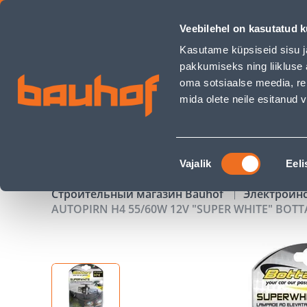
AUTOPIRN H4 55/60W 12V &quot;SUPER WHITE&quot; BOTTA
Veebilehel on kasutatud k
Магазины
Обслуживание бизнес-клиентов
Kasutame küpsiseid sisu j
pakkumiseks ning liikluse 
oma sotsiaalse meedia, re
mida olete neile esitanud
ТОВАРЫ
АКЦИИ
К
Nõusoleku
Vajalik
Eeli
valik
Строительный магазин Bauhof
Электроин
AUTOPIRN H4 55/60W 12V "SUPER WHITE" BOTT