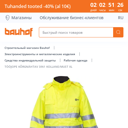
TÖÖJOPE KÕRGNÄHTAV 3IN1 KOLLANE/MUST XL - Bauhof ha
02
02
51
26
Tuhanded tooted -40% (al 10€)
ДНЕЙ
ЧАСЫ
МИН
СЕК
Магазины
Обслуживание бизнес-клиентов
RU
Строительный магазин Bauhof
Электроинструменты и металлические изделия
Средства индивидуальной защиты
Рабочая одежда
TÖÖJOPE KÕRGNÄHTAV 3IN1 KOLLANE/MUST XL