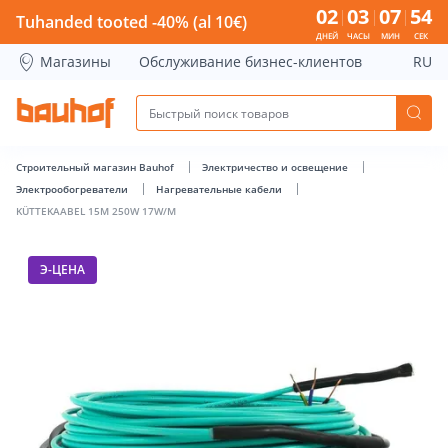
KÜTTEKAABEL 15M 250W 17W/M - Bauhof has loaded
02
03
07
53
Tuhanded tooted -40% (al 10€)
ДНЕЙ
ЧАСЫ
МИН
СЕК
Магазины
Обслуживание бизнес-клиентов
RU
Строительный магазин Bauhof
Электричество и освещение
Электрообогреватели
Нагревательные кабели
KÜTTEKAABEL 15M 250W 17W/M
Э-ЦЕНА