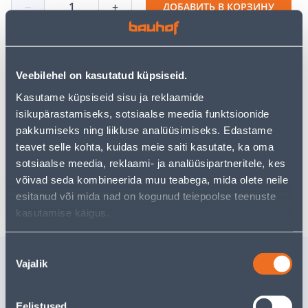
−
+
ДОБАВИТЬ В КОРЗИНУ
Veebilehel on kasutatud küpsiseid.
Посмотреть наличие
Kasutame küpsiseid sisu ja reklaamide
isikupärastamiseks, sotsiaalse meedia funktsioonide
pakkumiseks ning liikluse analüüsimiseks. Edastame
Предполагаемая доставка 4,19 € от 2-5 tööpäeva
teavet selle kohta, kuidas meie saiti kasutate, ka oma
Посылочный автомат от 2,29 € с 2-5 tööpäeva
sotsiaalse meedia, reklaami- ja analüüsipartneritele, kes
võivad seda kombineerida muu teabega, mida olete neile
Забрать в магазине, с 08.08.2026
esitanud või mida nad on kogunud teiepoolse teenuste
kasutamise käigus.
Nõusoleku
Похожие продукты
Vajalik
valik
NÖÖR PUNUTUD
KÜTTEKA
POLÜPROPÜLEEN
2775W/1
Eelistused
6MMX15M PUN/SIN