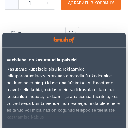
−
+
ДОБАВИТЬ В КОРЗИНУ
Посмотреть наличие
Калькулятор рассрочки
Veebilehel on kasutatud küpsiseid.
Депозит
Платежи
Kasutame küpsiseid sisu ja reklaamide
isikupärastamiseks, sotsiaalse meedia funktsioonide
pakkumiseks ning liikluse analüüsimiseks. Edastame
15
.09 €
teavet selle kohta, kuidas meie saiti kasutate, ka oma
Ежемесячный платеж
sotsiaalse meedia, reklaami- ja analüüsipartneritele, kes
võivad seda kombineerida muu teabega, mida olete neile
esitanud või mida nad on kogunud teiepoolse teenuste
Предполагаемая доставка 4,19 € от 2-5 tööpäeva
kasutamise käigus.
Посылочный автомат от 2,29 € с 2-5 tööpäeva