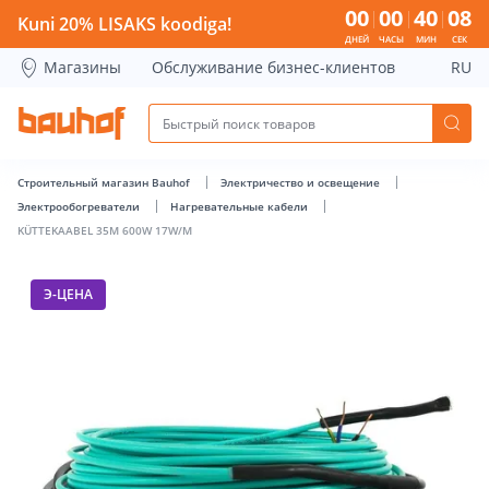
KÜTTEKAABEL 35M 600W 17W/M - Bauhof has loaded
00
00
40
08
Kuni 20% LISAKS koodiga!
ДНЕЙ
ЧАСЫ
МИН
СЕК
Магазины
Обслуживание бизнес-клиентов
RU
Строительный магазин Bauhof
Электричество и освещение
Электрообогреватели
Нагревательные кабели
KÜTTEKAABEL 35M 600W 17W/M
Э-ЦЕНА