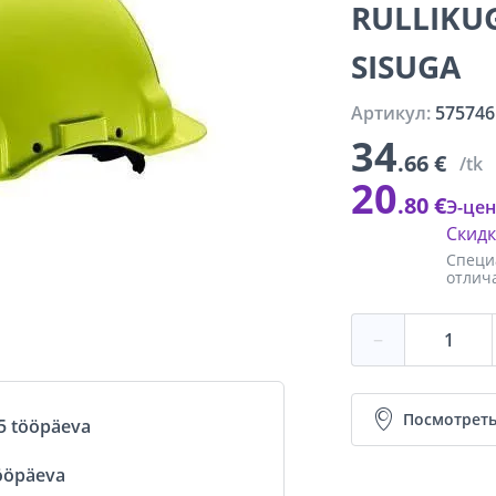
RULLIKU
SISUGA
Артикул:
575746
34
.66 €
/tk
20
.80 €
Э-цен
Скид
Специ
отлич
−
Посмотреть
5 tööpäeva
ööpäeva