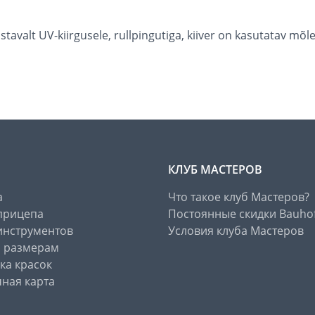
astavalt UV-kiirgusele, rullpingutiga, kiiver on kasutatav m
КЛУБ МАСТЕРОВ
а
Что такое клуб Мастеров?
прицепа
Постоянные скидки Bauho
инструментов
Условия клуба Мастеров
о размерам
ка красок
ная карта