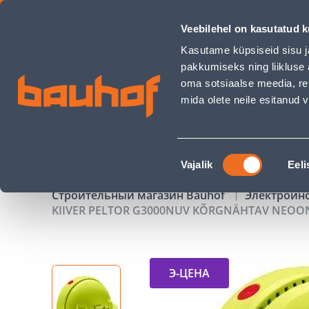
KIIVER PELTOR G3000NUV KÕRGNÄHTAV NEOONKOLLANE RUL
Veebilehel on kasutatud k
Магазины
Обслуживание бизнес-клиентов
Kasutame küpsiseid sisu j
pakkumiseks ning liikluse 
oma sotsiaalse meedia, re
mida olete neile esitanud
ТОВАРЫ
АКЦИИ
К
Nõusoleku
Vajalik
Eeli
valik
Строительный магазин Bauhof
Электроин
KIIVER PELTOR G3000NUV KÕRGNÄHTAV NEOO
Э-ЦЕНА