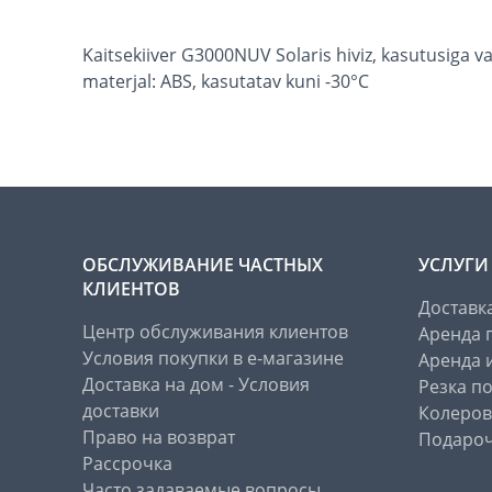
Kaitsekiiver G3000NUV Solaris hiviz, kasutusiga v
materjal: ABS, kasutatav kuni -30°C
ОБСЛУЖИВАНИЕ ЧАСТНЫХ
УСЛУГИ
КЛИЕНТОВ
Доставк
Центр обслуживания клиентов
Аренда 
Условия покупки в е-магазине
Аренда 
Доставка на дом - Условия
Резка п
доставки
Колеров
Право на возврат
Подароч
Рассрочка
Часто задаваемые вопросы