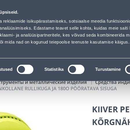
LIKUGA JA 180O PÖÖRATAVA SISUGA - Bauhof has loade
02
07
02
55
Tuhanded tooted -40% (al 10€)
ДНЕЙ
ЧАСЫ
МИН
СЕК
üpsiseid.
Обслуживание частных клиентов
Услуги
Предложения о 
a reklaamide isikupärastamiseks, sotsiaalse meedia funktsiooni
analüüsimiseks. Edastame teavet selle kohta, kuidas meie saiti 
klaami- ja analüüsipartneritele, kes võivad seda kombineerida 
ПОИСК
 või mida nad on kogunud teiepoolse teenuste kasutamise käigus.
АТАЛОГИ
АРЕНДА ИНСТРУМЕНТОВ
РАСС
stused
Statistika
Turustamine
струменты и металлические изделия
Средства инд
NKOLLANE RULLIKUGA JA 180O PÖÖRATAVA SISUGA
KIIVER P
KÕRGNÄ