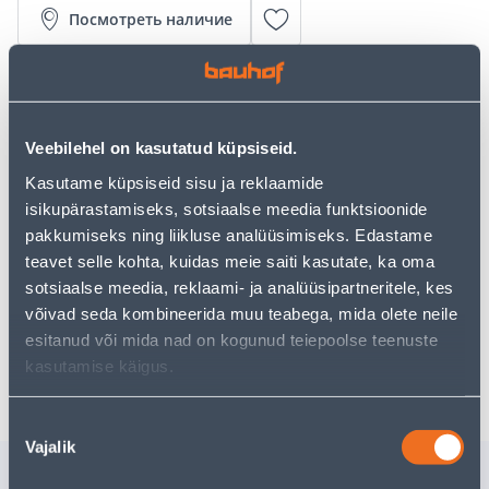
Посмотреть наличие
Калькулятор рассрочки
Депозит
Платежи
Veebilehel on kasutatud küpsiseid.
Kasutame küpsiseid sisu ja reklaamide
isikupärastamiseks, sotsiaalse meedia funktsioonide
52
.50 €
pakkumiseks ning liikluse analüüsimiseks. Edastame
Ежемесячный платеж
teavet selle kohta, kuidas meie saiti kasutate, ka oma
sotsiaalse meedia, reklaami- ja analüüsipartneritele, kes
võivad seda kombineerida muu teabega, mida olete neile
Предполагаемая доставка 4,99 € от 2-5 tööpäeva
esitanud või mida nad on kogunud teiepoolse teenuste
Забрать в магазине, с 06.08.2026
kasutamise käigus.
Nõusoleku
Vajalik
valik
Похожие продукты