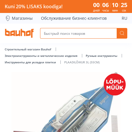
PLAADILÕIKUR 3L (55CM) - Bauhof has loaded
00
06
10
24
Kuni 20% LISAKS koodiga!
ДНЕЙ
ЧАСЫ
МИН
СЕК
Магазины
Обслуживание бизнес-клиентов
RU
Строительный магазин Bauhof
Электроинструменты и металлические изделия
Ручные инструменты
Инструменты для укладки плитки
PLAADILÕIKUR 3L (55CM)