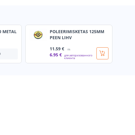
0 METAL
POLEERIMISKETAS 125MM
PEEN LIHV
11
.59 €
/tk
О
6
.95 €
для авторизованного
клиента