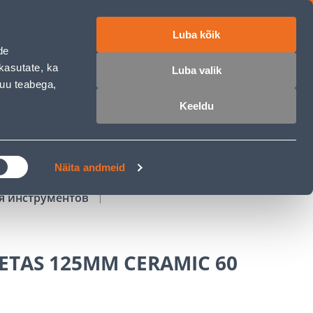
Luba kõik
работе
ET
RU
EN
de
kasutate, ka
Luba valik
muu teabega,
Войти
Избранное
Корзина
Keeldu
РОЧКА
КЛУБ МАСТЕРОВ
БЛОГИ
Näita andmeid
ля инструментов
ETAS 125MM CERAMIC 60