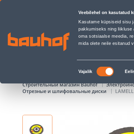
LAMELLKETAS 125MM CERAMIC 60 - Bauhof has loaded
Veebilehel on kasutatud k
Магазины
Обслуживание бизнес-клиентов
Kasutame küpsiseid sisu j
pakkumiseks ning liikluse 
oma sotsiaalse meedia, re
mida olete neile esitanud
ТОВАРЫ
АКЦИИ
К
Nõusoleku
Vajalik
Eeli
valik
Строительный магазин Bauhof
Электроин
Отрезные и шлифовальные диски
LAMELL