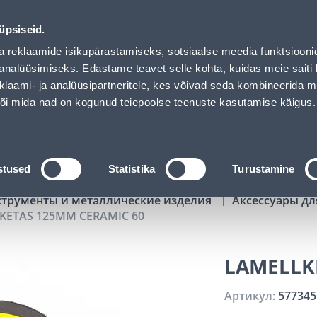
01
22
21
17
Tuhanded tooted -40% (al 10€)
ДНЕЙ
ЧАСЫ
МИН
СЕК
üpsiseid.
Обслуживание частных клиентов
Услуги
Предложения о 
a reklaamide isikupärastamiseks, sotsiaalse meedia funktsiooni
analüüsimiseks. Edastame teavet selle kohta, kuidas meie saiti 
klaami- ja analüüsipartneritele, kes võivad seda kombineerida 
ПОИСК
 või mida nad on kogunud teiepoolse teenuste kasutamise käigus.
АТАЛОГИ
АРЕНДА ИНСТРУМЕНТОВ
РАСС
stused
Statistika
Turustamine
струменты и металлические изделия
Аксессуары д
KETAS 125MM CERAMIC 60
LAMELLK
Артикул:
577345