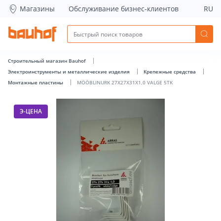
MÖÖBLINURK 27X27X31X1,0 VALGE 5TK - Bauhof has loade
Магазины
Обслуживание бизнес-клиентов
RU
Строительный магазин Bauhof
Электроинструменты и металлические изделия
Крепежные средства
Монтажные пластины
MÖÖBLINURK 27X27X31X1,0 VALGE 5TK
Э-ЦЕНА