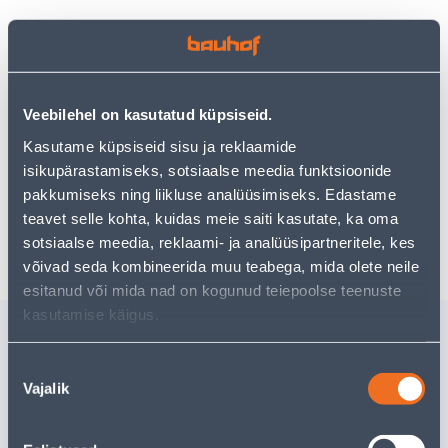
Посмотреть наличие
Veebilehel on kasutatud küpsiseid.
Kasutame küpsiseid sisu ja reklaamide
Предполагаемая доставка 3,69 € от 2-5 tööpäeva
isikupärastamiseks, sotsiaalse meedia funktsioonide
Посылочный автомат от 2,29 € с 2-5 tööpäeva
pakkumiseks ning liikluse analüüsimiseks. Edastame
teavet selle kohta, kuidas meie saiti kasutate, ka oma
Забрать в магазине, с 07.08.2026
sotsiaalse meedia, reklaami- ja analüüsipartneritele, kes
võivad seda kombineerida muu teabega, mida olete neile
esitanud või mida nad on kogunud teiepoolse teenuste
kasutamise käigus.
Похожие продукты
PÕLV 25MM HALL CRS
ADAPTER
Nõusoleku
25MM
Vajalik
valik
1
.59 €
78
.54 €
/tk
/t
1
.03 €
51
.05 €