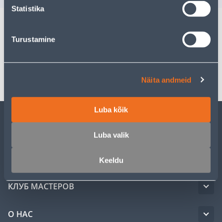
Statistika
Turustamine
Спецификация
Транспорт
Näita andmeid
Luba kõik
ОБСЛУЖИВАНИЕ ЧАСТНЫХ КЛИЕНТОВ
Luba valik
УСЛУГИ
Keeldu
КЛУБ МАСТЕРОВ
О НАС