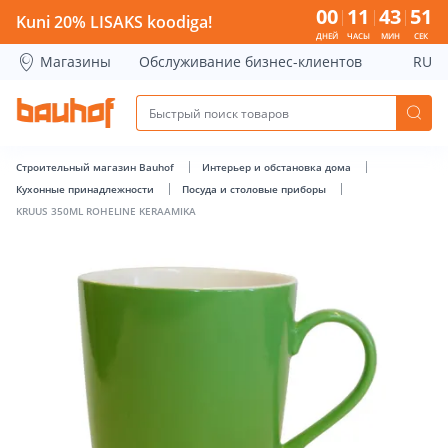
KRUUS 350ML ROHELINE KERAAMIKA - Bauhof has loaded
00
11
43
50
Kuni 20% LISAKS koodiga!
ДНЕЙ
ЧАСЫ
МИН
СЕК
Магазины
Обслуживание бизнес-клиентов
RU
Строительный магазин Bauhof
Интерьер и обстановка дома
Кухонные принадлежности
Посуда и столовые приборы
KRUUS 350ML ROHELINE KERAAMIKA