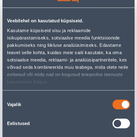
могут вам понравиться!
Но ваш шопинг не должен заканчиваться здесь - вы
можете продолжить свои исследования, вернувшись
главную страницу
или используя нашу мощную
Veebilehel on kasutatud küpsiseid.
функцию поиска, чтобы найти еще более приятные
Kasutame küpsiseid sisu ja reklaamide
варианты. Удачных покупок!
isikupärastamiseks, sotsiaalse meedia funktsioonide
pakkumiseks ning liikluse analüüsimiseks. Edastame
teavet selle kohta, kuidas meie saiti kasutate, ka oma
Доставка невозможна
sotsiaalse meedia, reklaami- ja analüüsipartneritele, kes
võivad seda kombineerida muu teabega, mida olete neile
esitanud või mida nad on kogunud teiepoolse teenuste
kasutamise käigus.
Похожие продукты
Nõusoleku
KANDIK ÜMAR Ø35CM
SÄILITUS
Vajalik
KOMPL. 1
valik
Доставка невозможна
Доставка не
Eelistused
РАСПРОДАНО
РА