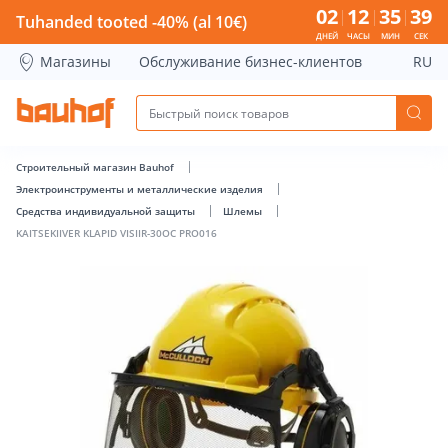
KAITSEKIIVER KLAPID VISIIR-30OC PRO016 - Bauhof has load
02
12
35
38
Tuhanded tooted -40% (al 10€)
ДНЕЙ
ЧАСЫ
МИН
СЕК
Магазины
Обслуживание бизнес-клиентов
RU
Строительный магазин Bauhof
Электроинструменты и металлические изделия
Средства индивидуальной защиты
Шлемы
KAITSEKIIVER KLAPID VISIIR-30OC PRO016