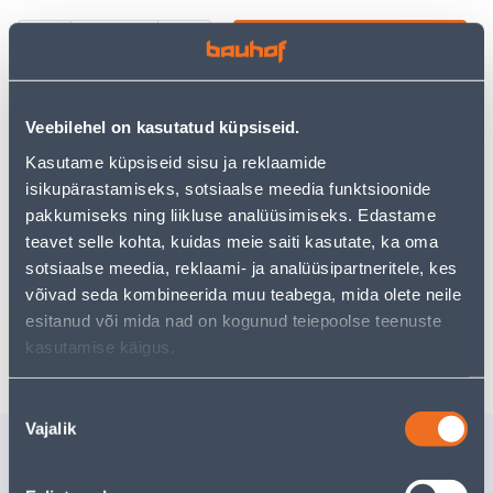
−
+
ДОБАВИТЬ В КОРЗИНУ
Veebilehel on kasutatud küpsiseid.
Kasutame küpsiseid sisu ja reklaamide
Посмотреть наличие
isikupärastamiseks, sotsiaalse meedia funktsioonide
pakkumiseks ning liikluse analüüsimiseks. Edastame
teavet selle kohta, kuidas meie saiti kasutate, ka oma
Предполагаемая доставка 3,69 € от 2-5 tööpäeva
sotsiaalse meedia, reklaami- ja analüüsipartneritele, kes
Посылочный автомат от 2,29 € с 2-5 tööpäeva
võivad seda kombineerida muu teabega, mida olete neile
esitanud või mida nad on kogunud teiepoolse teenuste
Забрать в магазине, с 06.08.2026
kasutamise käigus.
Nõusoleku
Vajalik
valik
Похожие продукты
PÜSTOLINAEL LIISTULE
PAPINAE