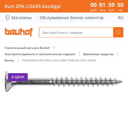
PUIDUKRUVI PEITPEA 2.5X12MM TORX ZN 50TK PAKIS - Bauh
00
01
59
49
Kuni 20% LISAKS koodiga!
ДНЕЙ
ЧАСЫ
МИН
СЕК
Магазины
Обслуживание бизнес-клиентов
RU
Строительный магазин Bauhof
Электроинструменты и металлические изделия
Крепежные средства
Винты
PUIDUKRUVI PEITPEA 2.5X12MM TORX ZN 50TK PAKIS
Э-ЦЕНА