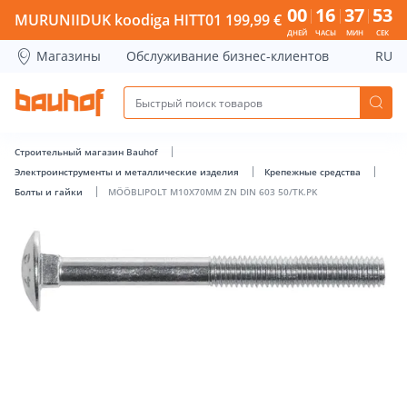
MÖÖBLIPOLT M10X70MM ZN DIN 603 50/TK.PK - Bauhof has
00
16
37
52
MURUNIIDUK koodiga HITT01 199,99 €
ДНЕЙ
ЧАСЫ
МИН
СЕК
Магазины
Обслуживание бизнес-клиентов
RU
Строительный магазин Bauhof
Электроинструменты и металлические изделия
Крепежные средства
Болты и гайки
MÖÖBLIPOLT M10X70MM ZN DIN 603 50/TK.PK