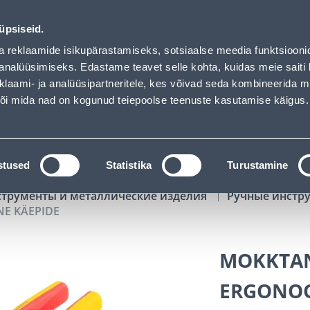
Bauhof has loaded
01
05
04
00
Tuhanded tooted -40% (al 10€)
ДНЕЙ
ЧАСЫ
МИН
СЕК
üpsiseid.
Обслуживание частных клиентов
Услуги
Предложения о 
a reklaamide isikupärastamiseks, sotsiaalse meedia funktsiooni
analüüsimiseks. Edastame teavet selle kohta, kuidas meie saiti 
klaami- ja analüüsipartneritele, kes võivad seda kombineerida 
ПОИСК
 või mida nad on kogunud teiepoolse teenuste kasutamise käigus.
АТАЛОГИ
АРЕНДА ИНСТРУМЕНТОВ
РАСС
stused
Statistika
Turustamine
струменты и металлические изделия
Ручные инстр
E KÄEPIDE
MOKKTAN
ERGONOO