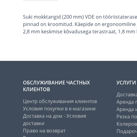
Suki mokktangid (200 mm) VDE on tööriistaterasest
pinnad on kroomitud. Käepide on ergonoomiline j
2,8 mm keskmise kõvadusega terastraat, 1,8 mm k
ОБСЛУЖИВАНИЕ ЧАСТНЫХ
УСЛУГИ
КЛИЕНТОВ
Доставк
Центр обслуживания клиентов
Аренда 
Условия покупки в е-магазине
Аренда 
Доставка на дом - Условия
Резка п
доставки
Колеров
Право на возврат
Подароч