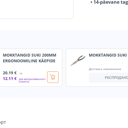
• 14-päevane ta
MOKKTANGID SUKI 200MM
MOKKTANGID SUKI
ERGONOOMILINE KÄEPIDE
Доставка невозможна
20
.19 €
/tk
РАСПРОДАН
12
.11 €
для авторизованного
клиента
орт