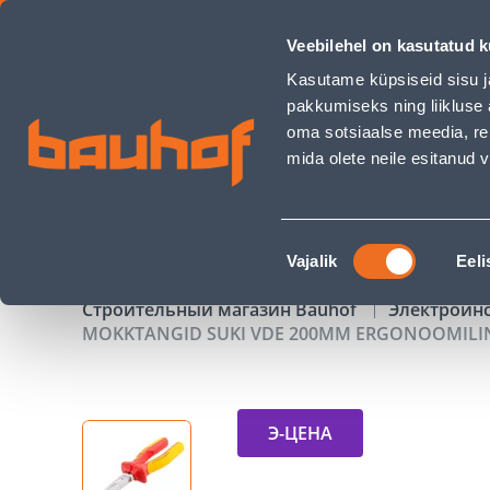
MOKKTANGID SUKI VDE 200MM ERGONOOMILINE KÄEPIDE - 
Veebilehel on kasutatud k
Магазины
Обслуживание бизнес-клиентов
Kasutame küpsiseid sisu j
pakkumiseks ning liikluse 
oma sotsiaalse meedia, re
mida olete neile esitanud
ТОВАРЫ
АКЦИИ
К
Nõusoleku
Vajalik
Eeli
valik
Строительный магазин Bauhof
Электроин
MOKKTANGID SUKI VDE 200MM ERGONOOMILIN
Э-ЦЕНА