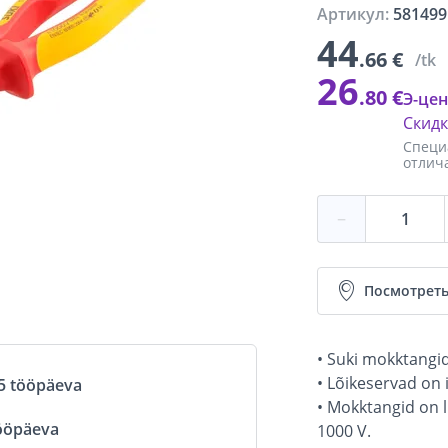
Артикул:
581499
44
.66 €
/tk
26
.80 €
Э-цен
Скид
Специ
отлич
−
Посмотреть
• Suki mokktangi
• Lõikeservad on 
5 tööpäeva
• Mokktangid on 
ööpäeva
1000 V.