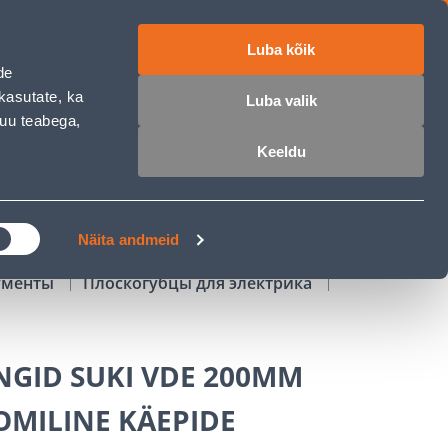
Luba kõik
работе
ET
RU
EN
de
kasutate, ka
Luba valik
muu teabega,
Войти
Избранное
Корзина
Keeldu
РОЧКА
КЛУБ МАСТЕРОВ
БЛОГИ
Näita andmeid
ументы
Плоскогубцы для электрика
GID SUKI VDE 200MM
MILINE KÄEPIDE