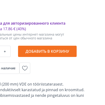
а для авторизированного клиента
ка
17
.
86 €
(40%)
альные цены интернет-магазина могут
аться от цен обычного магазина
+
ДОБАВИТЬ В КОРЗИНУ
 наличие
d (200 mm) VDE on tööriistaterasest.
induktiivselt karastatud ja pinnad on kroomitud.
libisemisvastased ja nende pingetaluvus on kuni