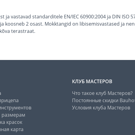
 ja vastavad standarditele EN/IEC 60900:2004 ja DIN ISO 574
a koosneb 2 osast. Mokktangid on libisemisvastased ja nen
õva terastraat.
КЛУБ МАСТЕРОВ
а
Что такое клуб Мастеров?
прицепа
Постоянные скидки Bauho
инструментов
Условия клуба Мастеров
о размерам
ка красок
ная карта