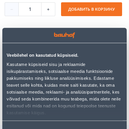
−
+
ДОБАВИТЬ В КОРЗИНУ
Посмотреть наличие
Veebilehel on kasutatud küpsiseid.
• Terasest rauasae raam saeteraga.
• 14-päevane tagastusõigus.
Kasutame küpsiseid sisu ja reklaamide
isikupärastamiseks, sotsiaalse meedia funktsioonide
pakkumiseks ning liikluse analüüsimiseks. Edastame
Предполагаемая доставка 3,69 € от 2-5 tööpäeva
teavet selle kohta, kuidas meie saiti kasutate, ka oma
sotsiaalse meedia, reklaami- ja analüüsipartneritele, kes
Посылочный автомат от 2,29 € с 2-5 tööpäeva
võivad seda kombineerida muu teabega, mida olete neile
Забрать в магазине, с 06.08.2026
esitanud või mida nad on kogunud teiepoolse teenuste
kasutamise käigus.
Nõusoleku