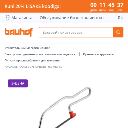
RAUASAE RAAM SUKI JUNIORS 150MM TD - Bauhof has load
00
11
45
37
Kuni 20% LISAKS koodiga!
ДНЕЙ
ЧАСЫ
МИН
СЕК
Магазины
Обслуживание бизнес-клиентов
RU
Строительный магазин Bauhof
Электроинструменты и металлические изделия
Ручные инструменты
Пилы и приспособления для пиления
RAUASAE RAAM SUKI JUNIORS 150MM TD
Э-ЦЕНА