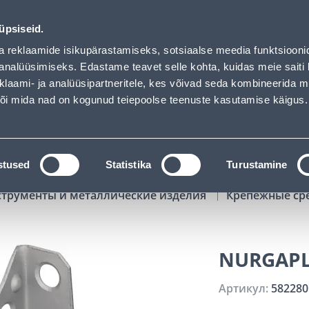
00
08
34
37
Kuni 20% LISAKS koodiga!
ДНЕЙ
ЧАСЫ
МИН
СЕК
üpsiseid.
Обслуживание частных клиентов
Услуги
Предложения о 
a reklaamide isikupärastamiseks, sotsiaalse meedia funktsiooni
analüüsimiseks. Edastame teavet selle kohta, kuidas meie saiti 
klaami- ja analüüsipartneritele, kes võivad seda kombineerida 
ПОИСК
 või mida nad on kogunud teiepoolse teenuste kasutamise käigus.
АТАЛОГИ
АРЕНДА ИНСТРУМЕНТОВ
РАСС
stused
Statistika
Turustamine
струменты и металлические изделия
Крепежные ср
NURGAPL
Артикул:
582280