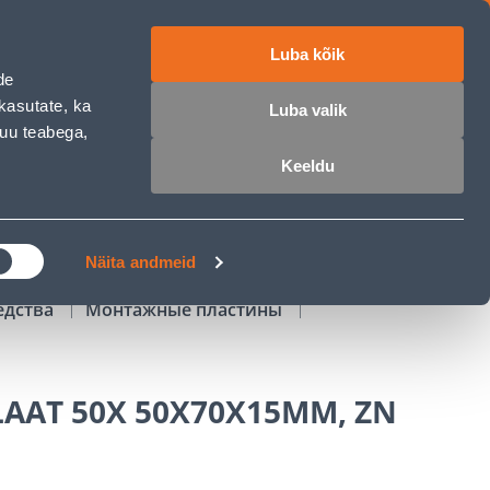
Luba kõik
работе
ET
RU
EN
de
kasutate, ka
Luba valik
muu teabega,
Войти
Избранное
Корзина
Keeldu
РОЧКА
КЛУБ МАСТЕРОВ
БЛОГИ
Näita andmeid
едства
Монтажные пластины
AAT 50X 50X70X15MM, ZN