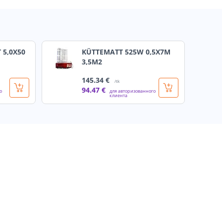
 5,0X50
KÜTTEMATT 525W 0,5X7M
3,5M2
145
.34 €
/tk
94
.47 €
о
для авторизованного
клиента