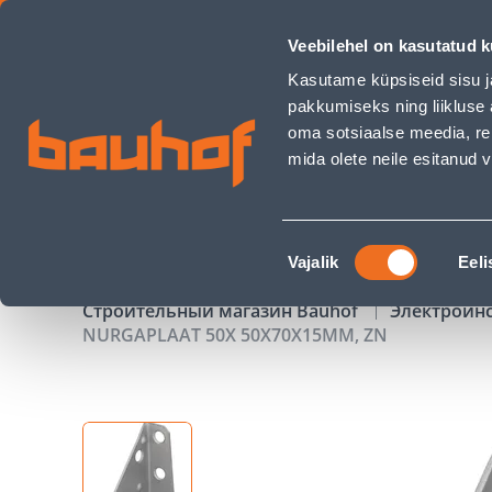
NURGAPLAAT 50X 50X70X15MM, ZN - Bauhof has loaded
Veebilehel on kasutatud k
Магазины
Обслуживание бизнес-клиентов
Kasutame küpsiseid sisu j
pakkumiseks ning liikluse 
oma sotsiaalse meedia, re
mida olete neile esitanud
ТОВАРЫ
АКЦИИ
К
Nõusoleku
Vajalik
Eeli
valik
Строительный магазин Bauhof
Электроин
NURGAPLAAT 50X 50X70X15MM, ZN