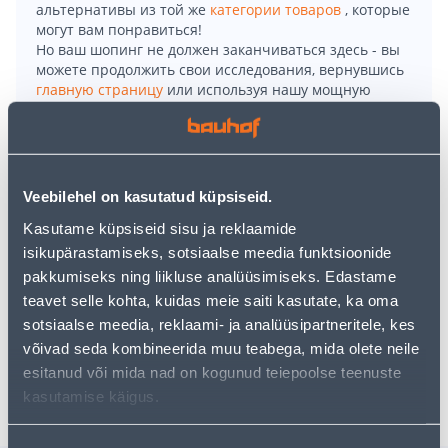
альтернативы из той же
категории товаров
, которые
могут вам понравиться!
Но ваш шопинг не должен заканчиваться здесь - вы
можете продолжить свои исследования, вернувшись
главную страницу
или используя нашу мощную
функцию поиска, чтобы найти еще более приятные
варианты. Удачных покупок!
• Püstolaplikaator montaaživahu keskkonnasõbralikuks
Veebilehel on kasutatud küpsiseid.
ja säästlikuks kasutamiseks.
Kasutame küpsiseid sisu ja reklaamide
• Kergelt keeratav vahu hulga reguleerimise kruvi.
isikupärastamiseks, sotsiaalse meedia funktsioonide
• Tefloniga kaetud adapter, korpus ja päästik lihtsustab
pakkumiseks ning liikluse analüüsimiseks. Edastame
puhastamist.
teavet selle kohta, kuidas meie saiti kasutate, ka oma
• 14-päevane tagastusõigus.
sotsiaalse meedia, reklaami- ja analüüsipartneritele, kes
võivad seda kombineerida muu teabega, mida olete neile
esitanud või mida nad on kogunud teiepoolse teenuste
Доставка невозможна
kasutamise käigus.