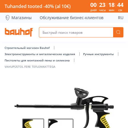
VAHUPÜSTOL FERE TEFLONKATTEGA - Bauhof has loaded
00
23
18
43
Tuhanded tooted -40% (al 10€)
ДНЕЙ
ЧАСЫ
МИН
СЕК
Магазины
Обслуживание бизнес-клиентов
RU
Строительный магазин Bauhof
Электроинструменты и металлические изделия
Ручные инструменты
Пистолеты для монтажной пены и силикона
VAHUPÜSTOL FERE TEFLONKATTEGA