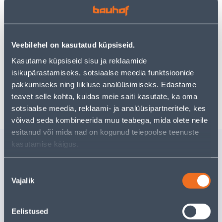
могут вам понравиться!
Но ваш шопинг не должен заканчиваться здесь - вы
можете продолжить свои исследования, вернувшись
главную страницу
или используя нашу мощную
функцию поиска, чтобы найти еще более приятные
Veebilehel on kasutatud küpsiseid.
варианты. Удачных покупок!
Kasutame küpsiseid sisu ja reklaamide
isikupärastamiseks, sotsiaalse meedia funktsioonide
pakkumiseks ning liikluse analüüsimiseks. Edastame
Доставка невозможна
teavet selle kohta, kuidas meie saiti kasutate, ka oma
sotsiaalse meedia, reklaami- ja analüüsipartneritele, kes
võivad seda kombineerida muu teabega, mida olete neile
esitanud või mida nad on kogunud teiepoolse teenuste
Похожие продукты
kasutamise käigus.
TURVA NOKAMÜTS
NAELATÜ
NEOONKOLLANE UNI
100TK
Nõusoleku
Vajalik
valik
5
.32 €
Доставка невозможна
/pa
3
.19 €
РАСПРОДАНО
для авторизо
клиента
Eelistused