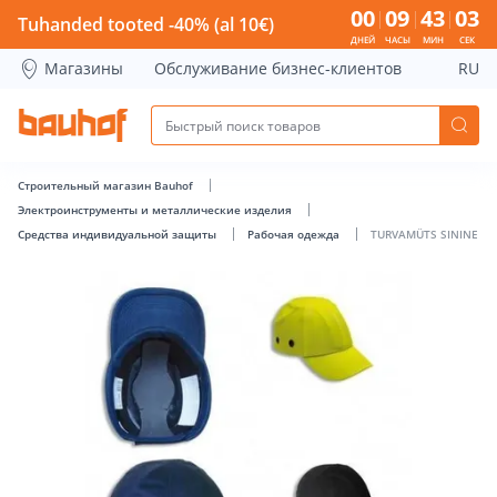
TURVAMÜTS SININE - Bauhof has loaded
00
09
43
02
Tuhanded tooted -40% (al 10€)
ДНЕЙ
ЧАСЫ
МИН
СЕК
Магазины
Обслуживание бизнес-клиентов
RU
Строительный магазин Bauhof
Электроинструменты и металлические изделия
Средства индивидуальной защиты
Рабочая одежда
TURVAMÜTS SININE