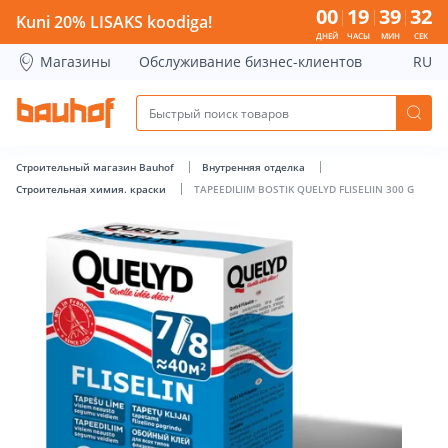
TAPEEDILIIM BOSTIK QUELYD FLISELIIN 300 G - Bauhof has l
00
19
39
32
Kuni 20% LISAKS koodiga!
ДНЕЙ
ЧАСЫ
МИН
СЕК
Магазины
Обслуживание бизнес-клиентов
RU
Строительный магазин Bauhof
Внутренняя отделка
Строительная химия. краски
TAPEEDILIIM BOSTIK QUELYD FLISELIIN 300 G