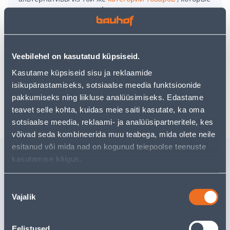
могут вам понравиться!
Но ваш шопинг не должен заканчиваться здесь - вы
можете продолжить свои исследования, вернувшись
главную страницу
или используя нашу мощную
функцию поиска, чтобы найти еще более приятные
Veebilehel on kasutatud küpsiseid.
варианты. Удачных покупок!
Kasutame küpsiseid sisu ja reklaamide
isikupärastamiseks, sotsiaalse meedia funktsioonide
pakkumiseks ning liikluse analüüsimiseks. Edastame
Доставка невозможна
teavet selle kohta, kuidas meie saiti kasutate, ka oma
sotsiaalse meedia, reklaami- ja analüüsipartneritele, kes
võivad seda kombineerida muu teabega, mida olete neile
esitanud või mida nad on kogunud teiepoolse teenuste
Похожие продукты
kasutamise käigus.
BITUUMENTEIP
PÕRANDA
LOODBAND
FLOOR 11
Nõusoleku
TUMEPUNANE 300MM
Vajalik
valik
10M/RULLIS
Доставка невозможна
Доставка не
Eelistused
РАСПРОДАНО
РА